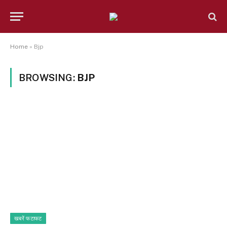
Home
»
Bjp
BROWSING:
BJP
खबरें फटाफट