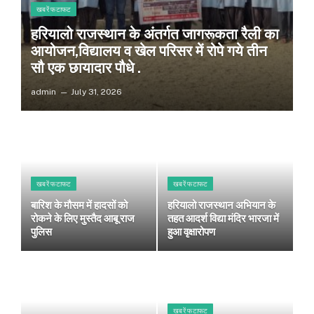
खबरें फटाफट
हरियालो राजस्थान के अंतर्गत जागरूकता रैली का
आयोजन,विद्यालय व खेल परिसर में रोपे गये तीन
सौ एक छायादार पौधे .
admin
July 31, 2026
खबरें फटाफट
खबरें फटाफट
बारिश के मौसम में हादसों को
हरियालो राजस्थान अभियान के
रोकने के लिए मुस्तैद आबू राज
तहत आदर्श विद्या मंदिर भारजा में
पुलिस
हुआ वृक्षारोपण
खबरें फटाफट