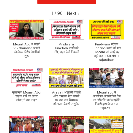
Next
»
1
/
96
Mount Abu में स्वामी
Pindwara
Pindwara स्टेशन
Vivekanand जयंती
Junction बनाने की
Junction बनाने की मांग
को लेकर विशेष तैयारियाँ
माँग, वाहन रैली निकाली
, Media को बताई यह
शुरू
बड़ी बात । Sirohi ।
rajasthan
गुलाबगंज Mount Abu
Aravali अरावली बचाओं
Mountabu में
सड़क मार्ग को लेकर
और कमलेश मेटा कंपनी
आयोजित आरसीटीसी कैंप
सांसद ने क्या कहा?
पर क्या बोले विधायक
का लेफ्टिनेंट कर्नल प्रीति
ओटाराम देवासी ? सुनिए
तिवारी द्वारा किया गया
उद्घाटन ।