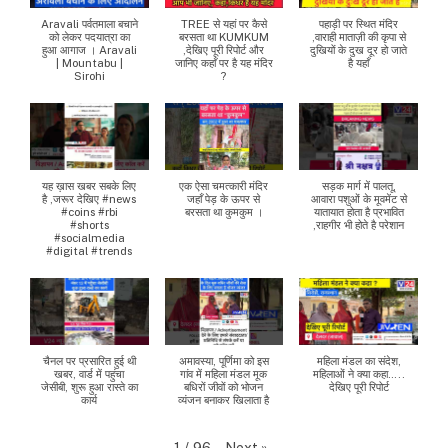
Aravali पर्वतमाला बचाने
TREE से यहां पर कैसे
पहाड़ी पर स्थित मंदिर
को लेकर पदयात्रा का
बरसता था KUMKUM
,वाराही माताज़ी की कृपा से
हुआ आगाज । Aravali
,देखिए पूरी रिपोर्ट और
दुखियों के दुख दूर हो जाते
| Mountabu |
जानिए कहाँ पर है यह मंदिर
है यहाँ
Sirohi
?
यह ख़ास खबर सबके लिए
एक ऐसा चमत्कारी मंदिर
सड़क मार्ग में पालतू,
है ,जरूर देखिए #news
जहाँ पेड़ के ऊपर से
आवारा पशुओं के मूवमेंट से
#coins #rbi
बरसता था कुमकुम ।
यातायात होता है प्रभावित
#shorts
,राहगीर भी होते है परेशान
#socialmedia
#digital #trends
चैनल पर प्रसारित हुई थी
अमावस्या, पूर्णिमा को इस
महिला मंडल का संदेश,
खबर, वार्ड में पहुंचा
गांव में महिला मंडल मूक
महिलाओं ने क्या कहा…..
जेसीबी, शुरू हुआ रास्ते का
बधिरों जीवों को भोजन
देखिए पूरी रिपोर्ट
कार्य
व्यंजन बनाकर खिलाता है
Next
»