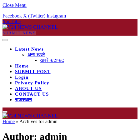
Close Menu
Facebook
X (Twitter)
Instagram
YouTube
SUBMIT NEWS
Latest News
अन्य खबरे
खबरें फटाफट
Home
SUBMIT POST
Login
Privacy Policy
ABOUT US
CONTACT US
राजस्थान
Home
»
Archives for admin
Author:
admin