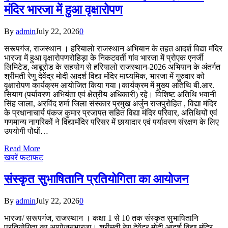
मंदिर भारजा में हुआ वृक्षारोपण
By
admin
July 22, 2026
0
सरूपगंज, राजस्थान । हरियालो राजस्थान अभियान के तहत आदर्श विद्या मंदिर
भारजा में हुआ वृक्षारोपणरोहिड़ा के निकटवर्ती गांव भारजा में प्रोएक एनर्जी
लिमिटेड, आबूरोड के सहयोग से हरियालो राजस्थान-2026 अभियान के अंतर्गत
श्रीमती रेणु देवेंद्र मोदी आदर्श विद्या मंदिर माध्यमिक, भारजा में गुरुवार को
वृक्षारोपण कार्यक्रम आयोजित किया गया।कार्यक्रम में मुख्य अतिथि बी.आर.
सियाग (पर्यावरण अभियंता एवं क्षेत्रीय अधिकारी) रहे। विशिष्ट अतिथि भवानी
सिंह जाला, अरविंद शर्मा जिला संस्कार प्रमुख अर्जुन राजपुरोहित , विद्या मंदिर
के प्रधानाचार्य पंकज कुमार प्रजापत सहित विद्या मंदिर परिवार, अतिथियों एवं
गणमान्य नागरिकों ने विद्यामंदिर परिसर में छायादार एवं पर्यावरण संरक्षण के लिए
उपयोगी पौधों…
Read More
खबरें फटाफट
संस्कृत सुभाषितानि प्रतियोगिता का आयोजन
By
admin
July 22, 2026
0
भारजा/ सरूपगंज, राजस्थान । कक्षा 1 से 10 तक संस्कृत सुभाषितानि
प्रतियोगिता का आयोजनभारजा। श्रीमती रेणु देवेंद्र मोदी आदर्श विद्या मंदिर