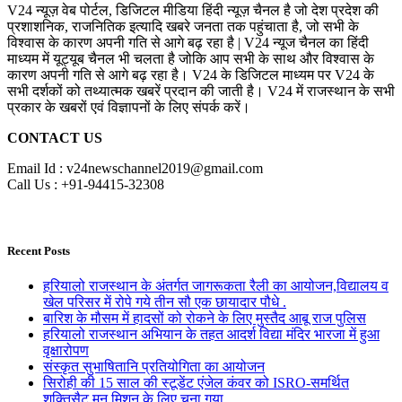
V24 न्यूज़ वेब पोर्टल, डिजिटल मीडिया हिंदी न्यूज़ चैनल है जो देश प्रदेश की
प्रशाशनिक, राजनितिक इत्यादि खबरे जनता तक पहुंचाता है, जो सभी के
विश्वास के कारण अपनी गति से आगे बढ़ रहा है | V24 न्यूज चैनल का हिंदी
माध्यम में यूट्यूब चैनल भी चलता है जोकि आप सभी के साथ और विश्वास के
कारण अपनी गति से आगे बढ़ रहा है। V24 के डिजिटल माध्यम पर V24 के
सभी दर्शकों को तथ्यात्मक खबरें प्रदान की जाती है। V24 में राजस्थान के सभी
प्रकार के खबरों एवं विज्ञापनों के लिए संपर्क करें।
CONTACT US
Email Id : v24newschannel2019@gmail.com
Call Us : +91-94415-32308
Recent Posts
हरियालो राजस्थान के अंतर्गत जागरूकता रैली का आयोजन,विद्यालय व
खेल परिसर में रोपे गये तीन सौ एक छायादार पौधे .
बारिश के मौसम में हादसों को रोकने के लिए मुस्तैद आबू राज पुलिस
हरियालो राजस्थान अभियान के तहत आदर्श विद्या मंदिर भारजा में हुआ
वृक्षारोपण
संस्कृत सुभाषितानि प्रतियोगिता का आयोजन
सिरोही की 15 साल की स्टूडेंट एंजेल कंवर को ISRO-समर्थित
शक्तिसैट मून मिशन के लिए चुना गया