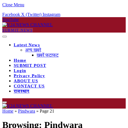
Close Menu
Facebook
X (Twitter)
Instagram
YouTube
SUBMIT NEWS
Latest News
अन्य खबरे
खबरें फटाफट
Home
SUBMIT POST
Login
Privacy Policy
ABOUT US
CONTACT US
राजस्थान
Home
»
Pindwara
»
Page 21
Browsing:
Pindwara