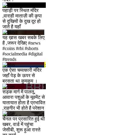
पहाड़ी पर स्थित मंदिर
,वाराही माताज़ी की कृपा
से दुखियों के दुख दूर हो
जाते है यहाँ
यह ख़ास खबर सबके लिए
है ,जरूर देखिए #news
#coins #rbi #shorts
#socialmedia #digital
#trends
एक ऐसा चमत्कारी मंदिर
जहाँ पेड़ के ऊपर से
बरसता था कुमकुम ।
सड़क मार्ग में पालतू,
आवारा पशुओं के मूवमेंट से
यातायात होता है प्रभावित
,राहगीर भी होते है परेशान
चैनल पर प्रसारित हुई थी
खबर, वार्ड में पहुंचा
जेसीबी, शुरू हुआ रास्ते