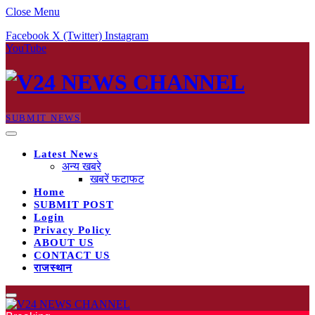
Close Menu
Facebook
X (Twitter)
Instagram
YouTube
SUBMIT NEWS
Latest News
अन्य खबरे
खबरें फटाफट
Home
SUBMIT POST
Login
Privacy Policy
ABOUT US
CONTACT US
राजस्थान