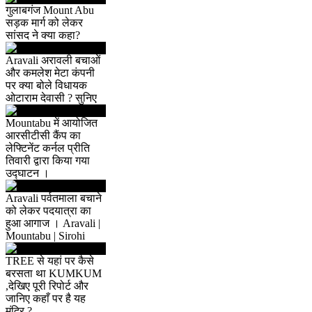
गुलाबगंज Mount Abu
सड़क मार्ग को लेकर
सांसद ने क्या कहा?
Aravali अरावली बचाओं
और कमलेश मेटा कंपनी
पर क्या बोले विधायक
ओटाराम देवासी ? सुनिए
Mountabu में आयोजित
आरसीटीसी कैंप का
लेफ्टिनेंट कर्नल प्रीति
तिवारी द्वारा किया गया
उद्घाटन ।
Aravali पर्वतमाला बचाने
को लेकर पदयात्रा का
हुआ आगाज । Aravali |
Mountabu | Sirohi
TREE से यहां पर कैसे
बरसता था KUMKUM
,देखिए पूरी रिपोर्ट और
जानिए कहाँ पर है यह
मंदिर ?