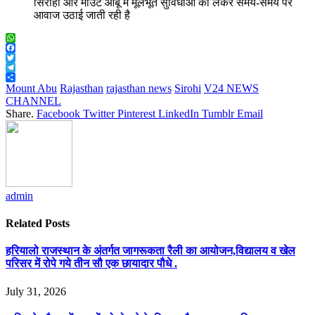
सिरोही और माउंट आबू में मूलभूत सुविधाओं को लेकर समय-समय पर
आवाज उठाई जाती रही है
WhatsApp
Facebook
Twitter
Telegram
Share
Mount Abu
Rajasthan
rajasthan news
Sirohi
V24 NEWS
CHANNEL
Share.
Facebook
Twitter
Pinterest
LinkedIn
Tumblr
Email
admin
Related
Posts
हरियालो राजस्थान के अंतर्गत जागरूकता रैली का आयोजन,विद्यालय व खेल
परिसर में रोपे गये तीन सौ एक छायादार पौधे .
July 31, 2026