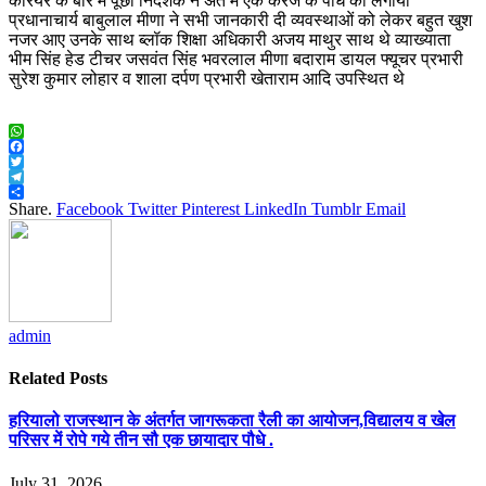
कैरियर के बारे में पूछा निदेशक ने अंत मे एक करज के पौधे को लगाया
प्रधानाचार्य बाबुलाल मीणा ने सभी जानकारी दी व्यवस्थाओं को लेकर बहुत खुश
नजर आए उनके साथ ब्लॉक शिक्षा अधिकारी अजय माथुर साथ थे व्याख्याता
भीम सिंह हेड टीचर जसवंत सिंह भवरलाल मीणा बदाराम डायल फ्यूचर प्रभारी
सुरेश कुमार लोहार व शाला दर्पण प्रभारी खेताराम आदि उपस्थित थे
WhatsApp
Facebook
Twitter
Telegram
Share
Share.
Facebook
Twitter
Pinterest
LinkedIn
Tumblr
Email
admin
Related
Posts
हरियालो राजस्थान के अंतर्गत जागरूकता रैली का आयोजन,विद्यालय व खेल
परिसर में रोपे गये तीन सौ एक छायादार पौधे .
July 31, 2026