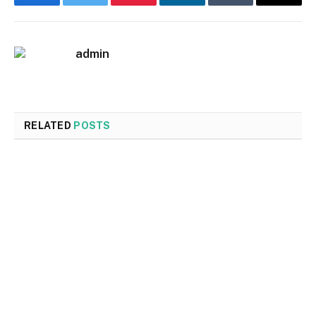
Facebook
Twitter
Pinterest
LinkedIn
Tumblr
Email
admin
RELATED
POSTS