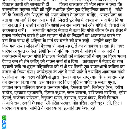
विकास कार्यो की जानकारी दी। जिला कलक्टर डाॅ भंवर लाल ने कहा कि
राष्ट्रपिता महात्मा गांधी की मूर्ति स्थापित होना एक ऐतिहासिक कदम है। गांधी
जी के विचारों और सिद्धांतों को अपने जीवन में उतारना चाहिए। राष्ट्रपिता का
बताया गया मार्ग ही एक ऐसा मार्ग है, जिससे पूरे देश में एकता का भाव पैदा किया
जा सकता है। उन्होंने कहा कि आओ हम सब साथ चले और गांधी के विचारों को
आत्मसात करें। सभापति महेन्द्र मेवाडा ने कहा कि गांधी जीवन के हर क्षेत्र में
हमारा मार्गदर्शन करते है और महात्मा गांधी के सिद्धातों को आत्मसाथ करने पर
बल दिया साथ ही अंहिसा के मार्ग पर चलने की बात कहीं। उन्होंने कहा कि
विधायक संयम लोढा की पे्ररणा से आज यह मूर्ति का अनावरण हो रहा है। नगर
परिषद आयुक्त अनिल झिंगोनिया ने मूर्ति अनावरण के संबंध में जानकारी दी।
कार्यक्रम में महात्मा गांधी विद्यालय सिरोही की बालिकाओं ने बापू का प्रिय भजन
वैष्णव जन तो तेने कहिए को गाकर समां बांध दिया। कार्यक्रम में मेवाड के राज
दरबारी कवि नाथुदान महियारिया की गांधी पर लिखी एक राजस्थानी कविता का
वाचन भी किया गया। कार्यक्रम के अंत में गांधी पार्क में स्थापित आदमकद गांधी
प्रतिमा का अनावरण अतिथियों द्धारा किया गया एवं राष्ट्रगान के साथ समारोह
का समापन किया गया।इस अवसर पर जिला पुलिस अधीक्षक ममता गुप्ता,
जावाल नगर पालिका अध्यक्ष कनाराम भील, हेमलता शर्मा, जितेन्द्र ऐरन, हरीश
राठौड, प्रकाश प्रजापति, हिम्मत सुथार, रतन बाफना, शशिकला मरडिया, भूपेश
देसाई, राजेन्द्र सांखला, रेणुलता व्यास, देशाराम, सूरज कंवर, पिंकी सिन्दल,
अंजलि राव, रजनी मेघवाल, खीमसिंह परमार, मोहनसिंह, राजेन्द्र माली, जिला
परिषद व पंचायत समिति के सदस्यगण, इत्यादि उपस्थित रहे।
WhatsApp
Facebook