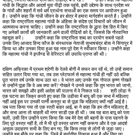
गांधी के सिद्धांत और आदर्श युवा पीढ़ी तक पहुंचे, इसी उद्देश्य के साथ प्रदेश भर
के गांवों और शहरों में सर्व धर्म प्रार्थना सभाओं का एक समय पर आयोजन हुआ
है। उन्होंने कहा कि गांधी जीवन के हर क्षेत्र में हमारा मार्गदर्शन करते है। उन्होंने
कहा कि राष्ट्रपिता महात्मा गांधी के अंहिसा के संदेश एवं विचारों को जीवन में
आत्मसाथ करना चाहिए। उन्होंने कहा कि राष्ट्रपिता के द्धारा देश हित में किए
गए अनेकों कार्यो की जानकारी आने वाली पीढियों को दे, जिससे कि गौरवानित
महसूस करें। उन्होंने कहा कि राष्ट्रपिता शब्द का प्रयोग सबसे पहले
उनके लिए आजाद हिन्द फौज के संस्थापक नेताजी सुभाषचंद्र बोस ने सिंगापुर में
किया था और उनका दिया हुआ यह नाम पूरे देश ने स्वीकार किया। उन्होंने कहा
कि महात्मा गांधी ने इग्लैण्ड से वेरिस्टर की उपाधि प्राप्त की थी।
दक्षिण अफ्रिका में प्रथम श्रेणी के रेलवे बोगी में सफर कर रहें थे, तो उन्हें समान
सहित उतार दिया गया था, तब उस प्लेटफार्म से महात्मा गांधी ही नहीं उठे बल्कि
पूरा भारत वर्ष उनके साथ उठा था। वे भारत आए उनके गुरू गोपाल कृष्ण गोखले
से उन्होंने पूछा कि वे अब क्या करें? गोखले ने उनसे कहा कि तुम भारत को जानो,
भारत को समझो और इसी आदेश की पालना में वे निकल पडे। श्री लोढा ने
एक घटना का जिक्र करते हुए कहा कि उडीसा में बापू की एक सभा में महिलाए
नहीं आई इस पर उनकी पत्नी कस्तुर बा से पूछा कि महिलाए क्यों नहीं आई है।
जब पता किया गया तो एक स्त्री बाहर आई, बा ने कहा कि हम तीन महिलाए है,
और सभा आना तो चाहती थी मगर साडी एक ही थी। जब यह बात बापू को पता
चली, उसी दिन उन्होंने प्रण किया कि जब मेरे देश की बहनों के पास पहनने के
लिए पूरे वस्त्र नहीं है, तो मै भी पूरे वस्त्र धारण नहीं करूगा और वे एक आदर्श
अनूपम उदाहरण सभी के लिए बन गए, कि किस तरह से लोगों से जुडा जाए।
उन्होंने इस मौके पर कहा कि जिले में सर्वागीण विकास हुआ है और किए गए