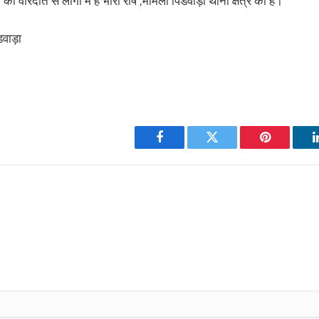
 की वारदात से लोगों में है भारी रोष ,मामला पिंडवाड़ा थाना क्षेत्र का है।
डवाड़ा
ram
re
Facebook
Twitter
Pinterest