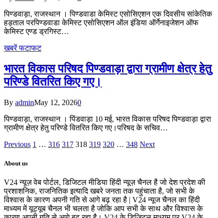
पिण्डवाड़ा, राजस्थान । पिण्डवाडा केमिस्ट एसोसिएशन एक दिवसीय सांकेतिक
हड़ताल परपिण्डवाडा केमिस्ट एसोसिएशन ऑल इंडिया ऑर्गेनाइजेशन ऑफ
केमिस्ट एण्ड ड्रगिस्ट…
खबरें फटाफट
भारत विकास परिषद पिण्डवाड़ा द्वारा ग्रामीण क्षेत्र हेतु
परिण्डे वितरित किए गए।
By
admin
May 12, 2026
0
पिण्डवाड़ा, राजस्थान । पिंडवाड़ा 10 मई, भारत विकास परिषद पिण्डवाड़ा द्वारा
ग्रामीण क्षेत्र हेतु परिण्डे वितरित किए गए।परिषद के सचिव…
Previous
1
…
316
317
318
319
320
…
348
Next
About us
V24 न्यूज़ वेब पोर्टल, डिजिटल मीडिया हिंदी न्यूज़ चैनल है जो देश प्रदेश की
प्रशाशनिक, राजनितिक इत्यादि खबरे जनता तक पहुंचाता है, जो सभी के
विश्वास के कारण अपनी गति से आगे बढ़ रहा है | V24 न्यूज चैनल का हिंदी
माध्यम में यूट्यूब चैनल भी चलता है जोकि आप सभी के साथ और विश्वास के
कारण अपनी गति से आगे बढ़ रहा है। V24 के डिजिटल माध्यम पर V24 के