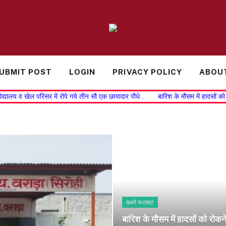
UBMIT POST
LOGIN
PRIVACY POLICY
ABOU
्यालय व खेल परिसर में रोपे गये तीन सौ एक छायादार पौधे .
बारिश के मौसम में हादसों क
खबरें फटाफट
बारिश के मौसम में हादसों को रोकन