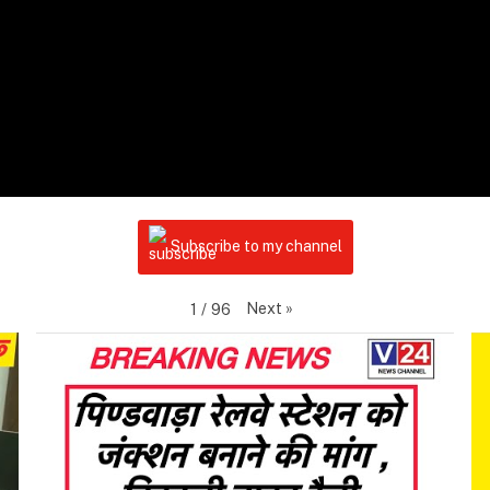
Subscribe to my channel
Next
»
1
/
96