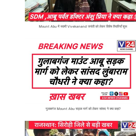
Mount Abu में स्वामी Vivekanand जयंती को लेकर विशेष तैयारियाँ शुरू
गुलाबगंज Mount Abu सड़क मार्ग को लेकर सांसद ने क्या कहा?