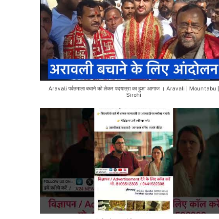
Aravali पर्वतमाला बचाने को लेकर पदयात्रा का हुआ आगाज । Aravali | Mountabu |
Sirohi