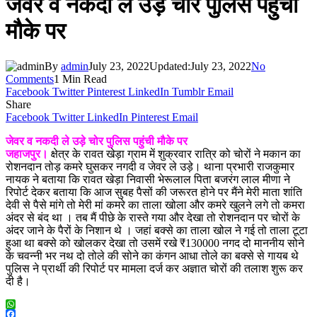
जेवर व नकदी ले उड़े चोर पुलिस पहुंची
मौके पर
By
admin
July 23, 2022
Updated:
July 23, 2022
No
Comments
1 Min Read
Facebook
Twitter
Pinterest
LinkedIn
Tumblr
Email
Share
Facebook
Twitter
LinkedIn
Pinterest
Email
जेवर व नकदी ले उड़े चोर पुलिस पहुंची मौके पर
जहाजपुर।
क्षेत्र के रावत खेड़ा ग्राम में शुक्रवार रात्रि को चोरों ने मकान का
रोशनदान तोड़ कमरे घुसकर नगदी व जेवर ले उड़े। थाना प्रभारी राजकुमार
नायक ने बताया कि रावत खेड़ा निवासी भेरूलाल पिता बजरंग लाल मीणा ने
रिपोर्ट देकर बताया कि आज सुबह पैसों की जरूरत होने पर मैंने मेरी माता शांति
देवी से पैसे मांगे तो मेरी मां कमरे का ताला खोला और कमरे खुलने लगे तो कमरा
अंदर से बंद था । तब मैं पीछे के रास्ते गया और देखा तो रोशनदान पर चोरों के
अंदर जाने के पैरों के निशान थे । जहां बक्से का ताला खोल ने गई तो ताला टूटा
हुआ था बक्से को खोलकर देखा तो उसमें रखे ₹130000 नगद दो माननीय सोने
के चवन्नी भर नथ दो तोले की सोने का कंगन आधा तोले का बक्से से गायब थे
पुलिस ने प्रार्थी की रिपोर्ट पर मामला दर्ज कर अज्ञात चोरों की तलाश शुरू कर
दी है।
WhatsApp