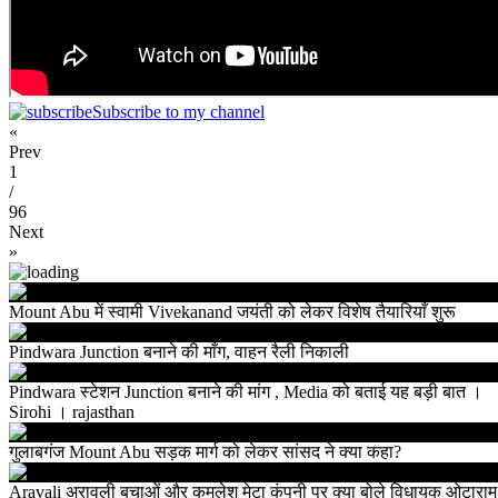
Subscribe to my channel
«
Prev
1
/
96
Next
»
Mount Abu में स्वामी Vivekanand जयंती को लेकर विशेष तैयारियाँ शुरू
Pindwara Junction बनाने की माँग, वाहन रैली निकाली
Pindwara स्टेशन Junction बनाने की मांग , Media को बताई यह बड़ी बात ।
Sirohi । rajasthan
गुलाबगंज Mount Abu सड़क मार्ग को लेकर सांसद ने क्या कहा?
Aravali अरावली बचाओं और कमलेश मेटा कंपनी पर क्या बोले विधायक ओटाराम