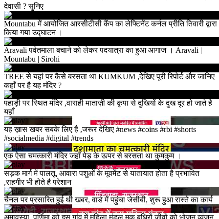
देवासी ? सुनिए
Mountabu में आयोजित आरसीटीसी कैंप का लेफ्टिनेंट कर्नल प्रीति तिवारी द्वारा
किया गया उद्घाटन ।
Aravali पर्वतमाला बचाने को लेकर पदयात्रा का हुआ आगाज । Aravali |
Mountabu | Sirohi
TREE से यहां पर कैसे बरसता था KUMKUM ,देखिए पूरी रिपोर्ट और जानिए
कहाँ पर है यह मंदिर ?
पहाड़ी पर स्थित मंदिर ,वाराही माताज़ी की कृपा से दुखियों के दुख दूर हो जाते है
यहाँ
यह ख़ास खबर सबके लिए है ,जरूर देखिए #news #coins #rbi #shorts
#socialmedia #digital #trends
एक ऐसा चमत्कारी मंदिर जहाँ पेड़ के ऊपर से बरसता था कुमकुम ।
सड़क मार्ग में पालतू, आवारा पशुओं के मूवमेंट से यातायात होता है प्रभावित
,राहगीर भी होते है परेशान
चैनल पर प्रसारित हुई थी खबर, वार्ड में पहुंचा जेसीबी, शुरू हुआ रास्ते का कार्य
अमावस्या, पूर्णिमा को इस गांव में महिला मंडल मूक बधिरों जीवों को भोजन व्यंजन