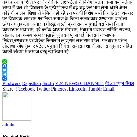
कम करना व शिक्षा पर जोर देने के लिए पटेलों से विशेष चिंतन किया गया वर्तमान
समय में चल रहे विधालय के प्रवेशोत्सव में बढ़ चढ़ कर भाग लेना अपने क्षेत्र
कोई भी बालक शिक्षा से वंचित नहीं रहे इस पर भी विशेष चर्चा कि गई इस अवसर
पर विधायक समाराम गरासिया समाज के जिला सलाहकार अण्दाराम चण्डेला
छोगाराम मुदरला अण्दाराम मोरडू, वरली प्रशासक बाबुभाई गरासिया जिला
कोषाध्यक्ष भावाराम, पूर्व ब्लॉक अध्यक्ष मंछाराम, मेघाराम पंचायत समिति सदस्य,
सोहनलाल अध्यक्ष पत्थर घड़ाई, जुमाराम फुलाबाई दिताराम अध्यापक
सिवेरा,रण्छाराम एडवोकेट सिंगाराम लाडूराम लसाराम पटेल, गलबाराम पटेल
लोटाणा,रमेश कुमार पटेल, पपुराम सिवेरा, सवाराम शान्तीलाल राजकुमार सहित
काफी संख्या में समाज बन्धु उपस्थित रहे
WhatsApp
Facebook
Twitter
Telegram
Share
Pindwara
Rajasthan
Sirohi
V24 NEWS CHANNEL
वी 24 न्यूज चैनल
Share.
Facebook
Twitter
Pinterest
LinkedIn
Tumblr
Email
admin
Related
Posts