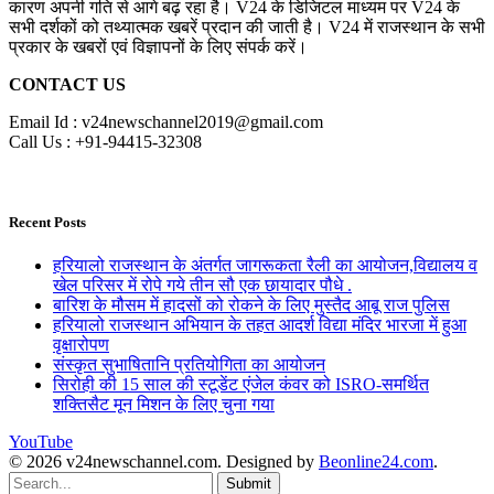
कारण अपनी गति से आगे बढ़ रहा है। V24 के डिजिटल माध्यम पर V24 के
सभी दर्शकों को तथ्यात्मक खबरें प्रदान की जाती है। V24 में राजस्थान के सभी
प्रकार के खबरों एवं विज्ञापनों के लिए संपर्क करें।
CONTACT US
Email Id : v24newschannel2019@gmail.com
Call Us : +91-94415-32308
Recent Posts
हरियालो राजस्थान के अंतर्गत जागरूकता रैली का आयोजन,विद्यालय व
खेल परिसर में रोपे गये तीन सौ एक छायादार पौधे .
बारिश के मौसम में हादसों को रोकने के लिए मुस्तैद आबू राज पुलिस
हरियालो राजस्थान अभियान के तहत आदर्श विद्या मंदिर भारजा में हुआ
वृक्षारोपण
संस्कृत सुभाषितानि प्रतियोगिता का आयोजन
सिरोही की 15 साल की स्टूडेंट एंजेल कंवर को ISRO-समर्थित
शक्तिसैट मून मिशन के लिए चुना गया
YouTube
© 2026 v24newschannel.com. Designed by
Beonline24.com
.
Submit