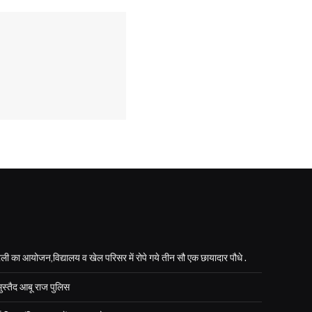
ली का आयोजन,विद्यालय व खेल परिसर में रोपे गये तीन सौ एक छायादार पौधे .
मुस्तैद आबू राज पुलिस