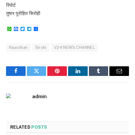
रिपोर्ट
तुषार पुरोहित सिरोही
WhatsApp
Facebook
Twitter
Telegram
Share
Rajasthan
Sirohi
V24 NEWS CHANNEL
Facebook
Twitter
Pinterest
LinkedIn
Tumblr
Email
admin
RELATED
POSTS