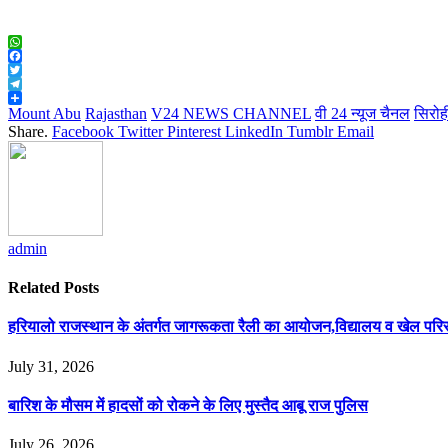
WhatsApp
Facebook
Twitter
Telegram
Share
Mount Abu
Rajasthan
V24 NEWS CHANNEL
वी 24 न्यूज चैनल
सिरोह
Share.
Facebook
Twitter
Pinterest
LinkedIn
Tumblr
Email
admin
Related
Posts
हरियालो राजस्थान के अंतर्गत जागरूकता रैली का आयोजन,विद्यालय व खेल परिसर 
July 31, 2026
बारिश के मौसम में हादसों को रोकने के लिए मुस्तैद आबू राज पुलिस
July 26, 2026