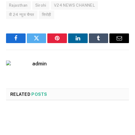
Rajasthan
Sirohi
V24 NEWS CHANNEL
वी 24 न्यूज चैनल
सिरोही
Facebook
Twitter
Pinterest
LinkedIn
Tumblr
Email
admin
RELATED
POSTS