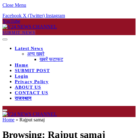
Close Menu
Facebook
X (Twitter)
Instagram
YouTube
SUBMIT NEWS
Latest News
अन्य खबरे
खबरें फटाफट
Home
SUBMIT POST
Login
Privacy Policy
ABOUT US
CONTACT US
राजस्थान
Home
»
Rajput samaj
Browsing:
Rajput samaj