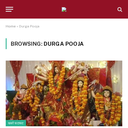
Home
»
Durga Pooja
BROWSING:
DURGA POOJA
खबरें फटाफट