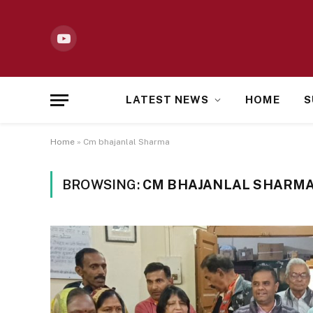
YouTube
LATEST NEWS
HOME
S
Home
»
Cm bhajanlal Sharma
BROWSING:
CM BHAJANLAL SHARM