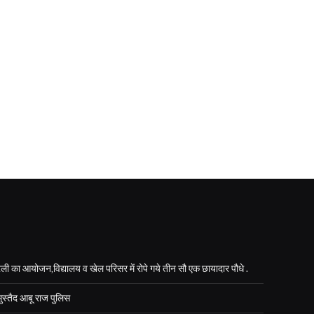
ली का आयोजन,विद्यालय व खेल परिसर में रोपे गये तीन सौ एक छायादार पौधे .
मुस्तैद आबू राज पुलिस