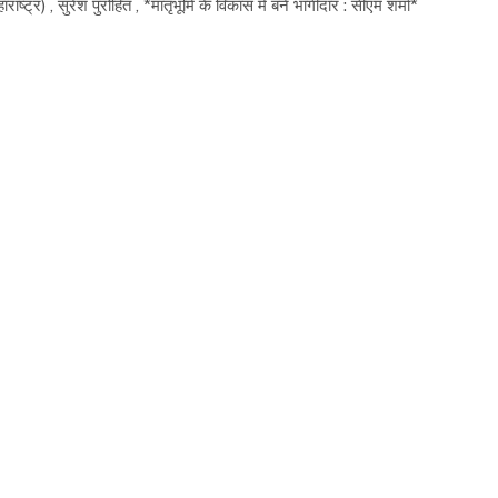
 , सुरेश पुरोहित , *मातृभूमि के विकास में बने भागीदार : सीएम शर्मा*