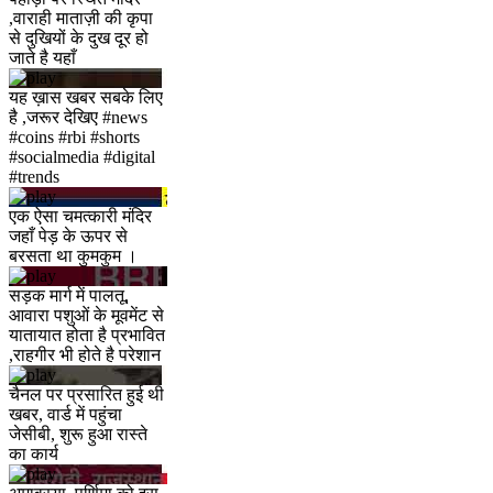
,वाराही माताज़ी की कृपा
से दुखियों के दुख दूर हो
जाते है यहाँ
यह ख़ास खबर सबके लिए
है ,जरूर देखिए #news
#coins #rbi #shorts
#socialmedia #digital
#trends
एक ऐसा चमत्कारी मंदिर
जहाँ पेड़ के ऊपर से
बरसता था कुमकुम ।
सड़क मार्ग में पालतू,
आवारा पशुओं के मूवमेंट से
यातायात होता है प्रभावित
,राहगीर भी होते है परेशान
चैनल पर प्रसारित हुई थी
खबर, वार्ड में पहुंचा
जेसीबी, शुरू हुआ रास्ते
का कार्य