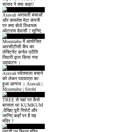
सांसद ने क्या कहा?
Aravali अरावली बचाओं
और कमलेश मेटा कंपनी
पर क्या बोले विधायक
ओटाराम देवासी ? सुनिए
Mountabu में आयोजित
आरसीटीसी कैंप का
लेफ्टिनेंट कर्नल प्रीति
तिवारी द्वारा किया गया
उद्घाटन ।
Aravali पर्वतमाला बचाने
को लेकर पदयात्रा का
हुआ आगाज । Aravali |
Mountabu | Sirohi
TREE से यहां पर कैसे
बरसता था KUMKUM
,देखिए पूरी रिपोर्ट और
जानिए कहाँ पर है यह
मंदिर ?
पहाड़ी पर स्थित मंदिर