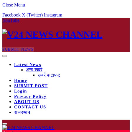
Close Menu
Facebook
X (Twitter)
Instagram
YouTube
SUBMIT NEWS
Latest News
अन्य खबरे
खबरें फटाफट
Home
SUBMIT POST
Login
Privacy Policy
ABOUT US
CONTACT US
राजस्थान