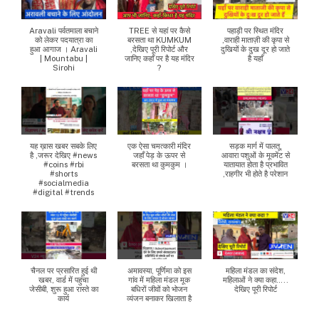
Aravali पर्वतमाला बचाने
TREE से यहां पर कैसे
पहाड़ी पर स्थित मंदिर
को लेकर पदयात्रा का
बरसता था KUMKUM
,वाराही माताज़ी की कृपा से
हुआ आगाज । Aravali
,देखिए पूरी रिपोर्ट और
दुखियों के दुख दूर हो जाते
| Mountabu |
जानिए कहाँ पर है यह मंदिर
है यहाँ
Sirohi
?
यह ख़ास खबर सबके लिए
एक ऐसा चमत्कारी मंदिर
सड़क मार्ग में पालतू,
है ,जरूर देखिए #news
जहाँ पेड़ के ऊपर से
आवारा पशुओं के मूवमेंट से
#coins #rbi
बरसता था कुमकुम ।
यातायात होता है प्रभावित
#shorts
,राहगीर भी होते है परेशान
#socialmedia
#digital #trends
चैनल पर प्रसारित हुई थी
अमावस्या, पूर्णिमा को इस
महिला मंडल का संदेश,
खबर, वार्ड में पहुंचा
गांव में महिला मंडल मूक
महिलाओं ने क्या कहा…..
जेसीबी, शुरू हुआ रास्ते का
बधिरों जीवों को भोजन
देखिए पूरी रिपोर्ट
कार्य
व्यंजन बनाकर खिलाता है