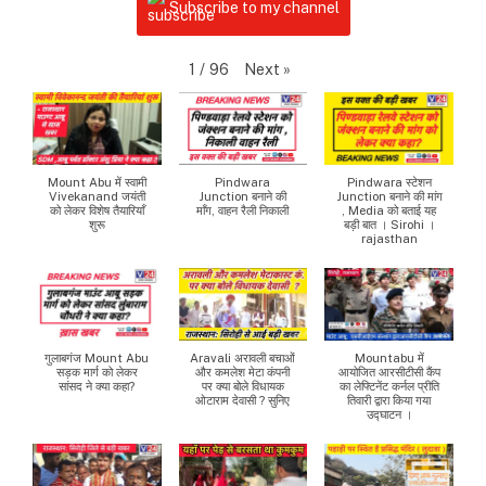
Subscribe to my channel
Next
»
1
/
96
Mount Abu में स्वामी
Pindwara
Pindwara स्टेशन
Vivekanand जयंती
Junction बनाने की
Junction बनाने की मांग
को लेकर विशेष तैयारियाँ
माँग, वाहन रैली निकाली
, Media को बताई यह
शुरू
बड़ी बात । Sirohi ।
rajasthan
गुलाबगंज Mount Abu
Aravali अरावली बचाओं
Mountabu में
सड़क मार्ग को लेकर
और कमलेश मेटा कंपनी
आयोजित आरसीटीसी कैंप
सांसद ने क्या कहा?
पर क्या बोले विधायक
का लेफ्टिनेंट कर्नल प्रीति
ओटाराम देवासी ? सुनिए
तिवारी द्वारा किया गया
उद्घाटन ।