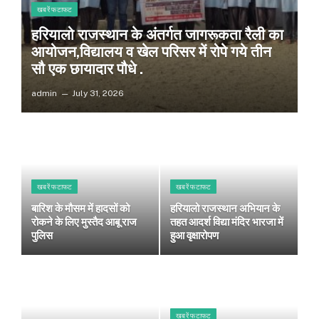
खबरें फटाफट
हरियालो राजस्थान के अंतर्गत जागरूकता रैली का
आयोजन,विद्यालय व खेल परिसर में रोपे गये तीन
सौ एक छायादार पौधे .
admin
July 31, 2026
खबरें फटाफट
खबरें फटाफट
बारिश के मौसम में हादसों को
हरियालो राजस्थान अभियान के
रोकने के लिए मुस्तैद आबू राज
तहत आदर्श विद्या मंदिर भारजा में
पुलिस
हुआ वृक्षारोपण
खबरें फटाफट