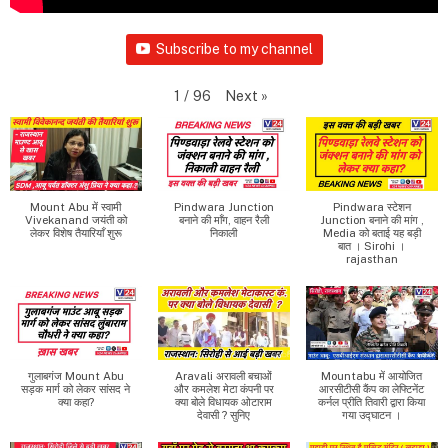
Subscribe to my channel
Next
»
1
/
96
Mount Abu में स्वामी
Pindwara Junction
Pindwara स्टेशन
Vivekanand जयंती को
बनाने की माँग, वाहन रैली
Junction बनाने की मांग ,
लेकर विशेष तैयारियाँ शुरू
निकाली
Media को बताई यह बड़ी
बात । Sirohi ।
rajasthan
गुलाबगंज Mount Abu
Aravali अरावली बचाओं
Mountabu में आयोजित
सड़क मार्ग को लेकर सांसद ने
और कमलेश मेटा कंपनी पर
आरसीटीसी कैंप का लेफ्टिनेंट
क्या कहा?
क्या बोले विधायक ओटाराम
कर्नल प्रीति तिवारी द्वारा किया
देवासी ? सुनिए
गया उद्घाटन ।