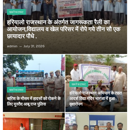
खबरें फटाफट
हरियालो राजस्थान के अंतर्गत जागरूकता रैली का
आयोजन,विद्यालय व खेल परिसर में रोपे गये तीन सौ एक
छायादार पौधे .
admin
July 31, 2026
खबरें फटाफट
खबरें फटाफट
हरियालो राजस्थान अभियान के तहत
बारिश के मौसम में हादसों को रोकने के
आदर्श विद्या मंदिर भारजा में हुआ
लिए मुस्तैद आबू राज पुलिस
वृक्षारोपण