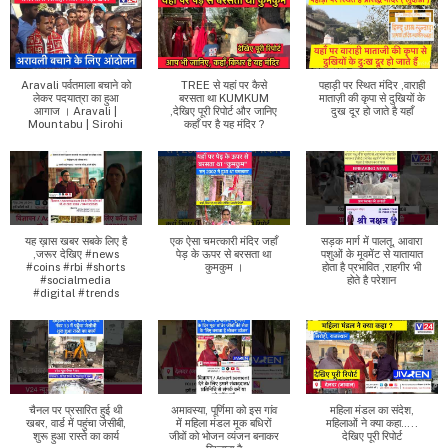
Aravali पर्वतमाला बचाने को
TREE से यहां पर कैसे
पहाड़ी पर स्थित मंदिर ,वाराही
लेकर पदयात्रा का हुआ
बरसता था KUMKUM
माताज़ी की कृपा से दुखियों के
आगाज । Aravali |
,देखिए पूरी रिपोर्ट और जानिए
दुख दूर हो जाते है यहाँ
Mountabu | Sirohi
कहाँ पर है यह मंदिर ?
यह ख़ास खबर सबके लिए है
एक ऐसा चमत्कारी मंदिर जहाँ
सड़क मार्ग में पालतू, आवारा
,जरूर देखिए #news
पेड़ के ऊपर से बरसता था
पशुओं के मूवमेंट से यातायात
#coins #rbi #shorts
कुमकुम ।
होता है प्रभावित ,राहगीर भी
#socialmedia
होते है परेशान
#digital #trends
चैनल पर प्रसारित हुई थी
अमावस्या, पूर्णिमा को इस गांव
महिला मंडल का संदेश,
खबर, वार्ड में पहुंचा जेसीबी,
में महिला मंडल मूक बधिरों
महिलाओं ने क्या कहा…..
शुरू हुआ रास्ते का कार्य
जीवों को भोजन व्यंजन बनाकर
देखिए पूरी रिपोर्ट