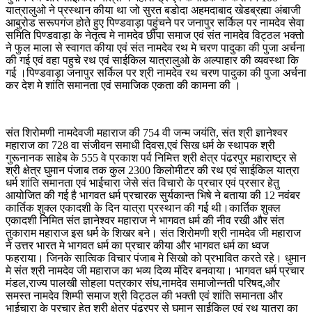
यात्रालुओ ने प्रस्थान कीया था जो सुरत बडोदा अहमदाबाद खेडब्रह्मा अंबाजी
आबुरोड सरूपगंज होते हुए पिण्डवाड़ा पहुंचने पर जनापुर सर्किल पर नामदेव सेवा
समिति पिण्डवाड़ा के नेतृत्व मे नामदेव छीपा समाज एवं संत नामदेव विट्ठल भक्तो
ने फुल माला से स्वागत कीया एवं संत नामदेव रथ मे चरण पादुका की पुजा अर्चना
की गई एवं वहा पहुचे रथ एवं साईकिल यात्रालुओ के अल्पाहार की व्यवस्था कि
गई ।पिण्डवाड़ा जनापुर सर्किल पर श्री नामदेव रथ चरण पादुका की पुजा अर्चना
कर देश मे शांति समानता एवं समाजिक एकता की कामना की ।
संत शिरोमणी नामदेवजी महाराज की 754 वी जन्म जयंति, संत श्री ज्ञानेश्वर
महाराज का 728 वा संजीवन समाधी दिवस,एवं सिख धर्म के स्थापक श्री
गुरूनानक साहेब के 555 वे प्रकाश पर्व निमित्त श्री क्षेत्र पंढरपुर महाराष्ट्र से
श्री क्षेत्र घुमान पंजाब तक कुल 2300 किलोमीटर की रथ एवं साईकिल यात्रा
धर्म शांति समानता एवं भाईचारा जेसे संत विचारो के प्रचार एवं प्रसार हेतु
आयोजित की गई है भागवत धर्म प्रचारक सुर्यकान्त भिषे ने बताया की 12 नवंबर
कार्तिक शुक्ल एकादशी के दिन यात्रा प्रस्थान की गई थी।कार्तिक शुक्ल
एकादशी निमित संत ज्ञानेश्वर महाराज ने भागवत धर्म की नीव रखी और संत
तुकाराम महाराज इस धर्म के शिखर बने। संत शिरोमणी श्री नामदेव जी महाराज
ने उत्तर भारत मे भागवत धर्म का प्रचार कीया और भागवत धर्म का ध्वज
फहराया। जिनके सात्विक विचार पंजाब मे सिखो को प्रभावित करते रहे। धुमान
मे संत श्री नामदेव जी महाराज का भव्य दिव्य मंदिर बनवाया। भागवत धर्म प्रचार
मंडल,राज्य पालखी सोहला पत्रकार संघ,नामदेव समाजोन्नती परिषद,और
समस्त नामदेव शिम्पी समाज श्री विट्ठल की भक्ती एवं शांति समानता और
भाईचारा के प्रचार हेतु श्री क्षेत्र पंढरपुर से घुमान साईकिल एवं रथ यात्रा का