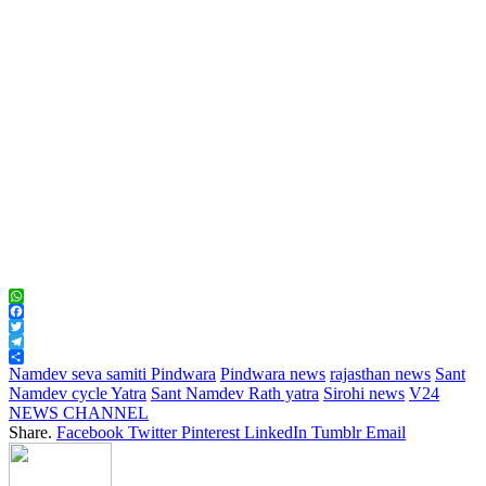
WhatsApp
Facebook
Twitter
Telegram
Share
Namdev seva samiti Pindwara
Pindwara news
rajasthan news
Sant
Namdev cycle Yatra
Sant Namdev Rath yatra
Sirohi news
V24
NEWS CHANNEL
Share.
Facebook
Twitter
Pinterest
LinkedIn
Tumblr
Email