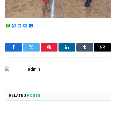
WhatsApp
Facebook
Twitter
Telegram
Share
Facebook
Twitter
Pinterest
LinkedIn
Tumblr
Email
admin
RELATED
POSTS