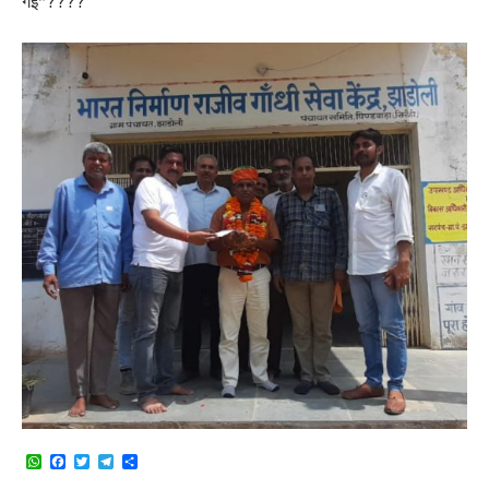
गई*????
WhatsApp
Facebook
Twitter
Telegram
Share