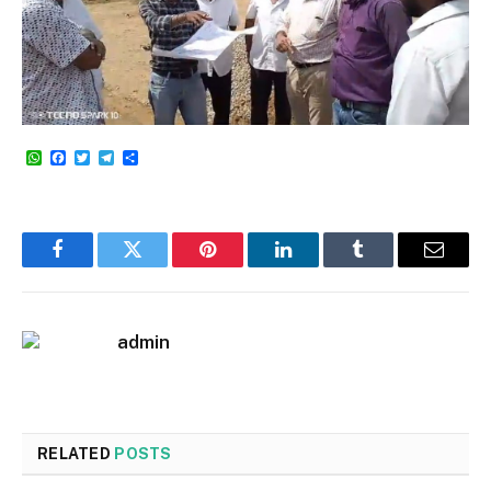
WhatsApp
Facebook
Twitter
Telegram
Share
Facebook
Twitter
Pinterest
LinkedIn
Tumblr
Email
admin
RELATED
POSTS