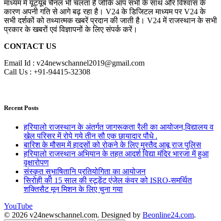
माध्यम में यूट्यूब चैनल भी चलता है जोकि आप सभी के साथ और विश्वास के
कारण अपनी गति से आगे बढ़ रहा है। V24 के डिजिटल माध्यम पर V24 के
सभी दर्शकों को तथ्यात्मक खबरें प्रदान की जाती है। V24 में राजस्थान के सभी
प्रकार के खबरों एवं विज्ञापनों के लिए संपर्क करें।
CONTACT US
Email Id : v24newschannel2019@gmail.com
Call Us : +91-94415-32308
Recent Posts
हरियालो राजस्थान के अंतर्गत जागरूकता रैली का आयोजन,विद्यालय व
खेल परिसर में रोपे गये तीन सौ एक छायादार पौधे .
बारिश के मौसम में हादसों को रोकने के लिए मुस्तैद आबू राज पुलिस
हरियालो राजस्थान अभियान के तहत आदर्श विद्या मंदिर भारजा में हुआ
वृक्षारोपण
संस्कृत सुभाषितानि प्रतियोगिता का आयोजन
सिरोही की 15 साल की स्टूडेंट एंजेल कंवर को ISRO-समर्थित
शक्तिसैट मून मिशन के लिए चुना गया
YouTube
© 2026 v24newschannel.com. Designed by
Beonline24.com
.