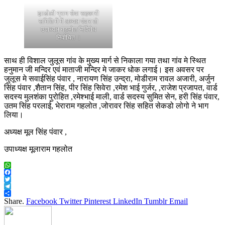
झाडोली ग्राम सेवा सहकारी
समिति में में अध्यक्ष पंवार तो
उपाध्यक्ष गहलोत निर्विरोध
निर्वाचित ।
साथ ही विशाल जुलूस गांव के मुख्य मार्ग से निकाला गया तथा गांव मे स्थित
हनुमान जी मन्दिर एवं माताजी मन्दिर मे जाकर धोक लगाई। इस अवसर पर
जुलूस मे सवाईसिंह पंवार , नारायण सिंह उन्द्रा, मोडीराम रावल अजारी, अर्जुन
सिंह पंवार ,शैतान सिंह, पीर सिंह सिवेरा ,रमेश भाई गुर्जर, ,राजेश प्रजापत, वार्ड
सदस्य मुलशंका पुरोहित ,रमेश्भाई माली, वार्ड सदस्य सुमित सेन, हरी सिंह पंवार,
उतम सिंह परलाई, भेराराम गहलोत ,जोरावर सिंह सहित सेकडो लोगो ने भाग
लिया।
अध्यक्ष मूल सिंह पंवार ,
उपाध्यक्ष मूलाराम गहलोत
WhatsApp
Facebook
Twitter
Telegram
Share
Share.
Facebook
Twitter
Pinterest
LinkedIn
Tumblr
Email