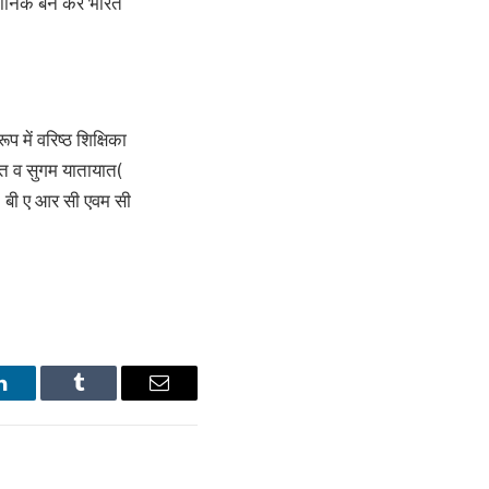
ैज्ञानिक बन कर भारत
ूप में वरिष्ठ शिक्षिका
क्षित व सुगम यातायात(
एल , बी ए आर सी एवम सी
LinkedIn
Tumblr
Email