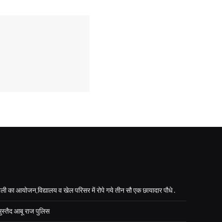
ली का आयोजन,विद्यालय व खेल परिसर में रोपे गये तीन सौ एक छायादार पौधे .
मुस्तैद आबू राज पुलिस