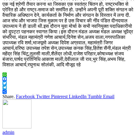
एक नई श्रेणी तैयार करना था जिसका एक स्वतंत्र चिंतन हो, राष्ट्रभक्ति से
प्रेरित हो और राष्ट्र-समाज को समर्पित हो. उन्होंने अपनी पूरी शक्ति संगठन को
वैचारिक अधिष्ठान देने, कार्यकर्ता के निर्माण और संगठन के विस्तार में लगा दी.
आज संघ और भाजपा जिस मुकाम पर है उस विचार की नींव पंडित दीनदयाल
उपाध्याय ने ही डाली थी.इस दौरान युवा मोर्चा के सभी नवनियुक्त पदाधिकारीयो
को दुपट्टा पहनकर स्वागत किया।इस दौरान मंडल अध्यक्ष मंडल अध्यक्ष भूपेंद्र
संभरिया, मंडल महामंत्री गणेश आचार्य,दिनेश सेन,अजय वाला,नगरपालिका
उपाध्यक्ष रवि शर्मा,भाजयूमो अध्यक्ष दिपेश अग्रवाल, महामंत्री जिगर
आचार्य,वरिष्ठ उपाध्यक्ष तपेश सेन,उपाध्यक्ष कनक सिंह,हितेश सैनी,मंडल मंत्री
महेंद्र सिंह चिंटू,तुलसी माली,शैलेंद्र लोधी,राजेश परिहार,कोषाध्यक्ष संजय
बंजारा,पार्षद प्रतिनिधि आकाश माली,देवीलाल जी राव,भुर सिंह,अभय सिंह,
विशाल आचार्य,रघुनाथ सोलंकी, आदि मौजूद रहे
WhatsApp
Facebook
Twitter
Telegram
Share
Share.
Facebook
Twitter
Pinterest
LinkedIn
Tumblr
Email
admin