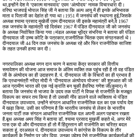
था,इन्होंने देश मे ‘एकात्म मानववाद’ एवम ‘अंत्योदय’ नामक विचारधारा दी।
वरिष्ठ भाजपाई भोपाल सिंह जी ने बताया कि अल्प आयु में ही इनके अभिभावक
माता व पिताजी का देहांत हो गया था।1951 में जनसंघ की स्थापना हुई,जिसके
अध्यक्ष श्यामा प्रसाद मुखेर्जी एवम दीनदयाल जी इसके महामंत्री बने,वे 1967
तक जनसंघ के महामंत्री रहे दिसंबर 1967 में पंडित दीनदयाल जी को जनसंघ
के अध्यक्ष निर्वाचित किया गया।मंडल अध्यक्ष भूपेंद्र संभरिया ने बताया की पंडित
दीनदयाल जी उच्च कोटि के पत्रकार,राजनीतिक चिंतक एवम संगठनकर्ता थे।
दीनदयाल जी 44 दिन तक जनसंघ के अध्यक्ष रहे और फिर राजनीतिक साजिश
के तहत उनकी हत्या कर दी।
नगरपालिका अध्यक्ष मगन दान चरण ने बताया केंद्र सरकार की वित्तीय
समावेशन की योजना आज समाज के अंतिम व्यक्ति तक पहुंच रही है तो वह पंडित
जी के अंत्योदय का ही उदाहरण है. पं. दीनदयाल जी के विचारों का ही प्रभाव है
कि प्रधानमंत्री नरेंद्र मोदी ने ‘दीनदयाल अंत्योदय योजना’ की शुरुआत की जो
आज ग्रामीण भारत की एक नई क्रांति बन चुकी हैवरिष्ठ गणेश जी(कुमार) ने
बताया कि जनसंघ से भाजपा के उदय तक पार्टी ने विपक्ष से राजनीति के मजबूत
विकल्प का सफर तय किया है तो उसकी नींव डालने वाले व्यक्तित्व थे पंडित
दीनदयाल उपाध्याय. उन्होंने संगठन आधारित राजनीतिक दल का एक पर्याय देश
में खड़ा किया. उसी का परिणाम है कि भारतीय जनसंघ से लेकर के भारतीय
जनता पार्टी तक संगठन आधारित राजनीतिक दल अपनी अलग पहचान रखता
है.बूथ अध्यक्ष अमर सिंह ने बताया डॉ. श्यामा प्रसाद मुखर्जी कहते थे, अगर मेरे
पास एक दो और दीनदयाल हों तो मैं हिंदुस्तान की राजनीति का चरित्र बदल
सकता हूं. दरअसल पं. दीनदयाल उपाध्याय ने कांग्रेस के विकल्प के तौर
कार्यकर्ता के निर्माण पर जोर दिया. उनका उद्देश्य ऐसे राजनीतिक कार्यकर्ताओं की