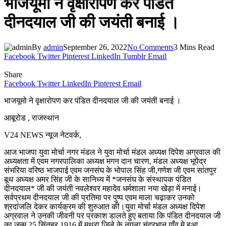
भाजयूमो ने वृक्षारोपण कर पंडित
दीनदयाल जी की जयंती बनाई ।
By
admin
September 26, 2022
No Comments
3 Mins Read
Facebook
Twitter
Pinterest
LinkedIn
Tumblr
Email
Share
Facebook
Twitter
LinkedIn
Pinterest
Email
भाजयूमो ने वृक्षारोपण कर पंडित दीनदयाल जी की जयंती बनाई ।
आबूरोड , राजस्थान
V24 NEWS न्यूज नेटवर्क,
आज भाजपा युवा मोर्चा नगर मंडल ने युवा मोर्चा मंडल अध्यक्ष दिपेश अग्रवाल की
अध्यक्षता में एवम नगरपालिका अध्यक्ष मगन दान चारण, मंडल अध्यक्ष भूपेंद्र
संभरिया वरिष्ठ भाजपाई एवम जनसंघ के भोपाल सिंह जी,गणेश जी एवम सांतपुर
बूथ अध्यक्ष अमर सिंह जी के सानिध्य में *जनसंघ के संस्थापक पंडित
दीनदयाल* जी की जयंती नवलेश्वर महादेव धर्मशाला नया खेड़ा में मनाई।
सर्वप्रथम दीनदयाल जी की प्रतिमा पर पुष्प एवम माला चढ़ाकर उनको
श्रदांजलि देकर कार्यक्रम की शुरुआत की।युवा मोर्चा मंडल अध्यक्ष दिपेश
अग्रवाल ने उनकी जीवनी पर प्रकाश डालते हुए बताया कि पंडित दीनदयाल जी
का जन्म 25 सिंतबर 1916 में मथुरा जिले के नगला चंद्रभान गाँव मे हुआ