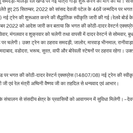
 समदड़ी-भीलड़ी रेल खण्ड पर नई यात्री गाड़ी शुरू करने की मांग की थी। सांस
ान लेते हुए 25 सितम्बर, 2022 को सांसद देवजी पटेल के 46वें जन्मदिन पर भगत 
नई ट्रेन की शुरूआत करने की सैद्धांतिक स्वीकृति जारी की गई।रेलवे बोर्ड क
ितम्बर 2022 को आदेश जारी कर बताया कि भगत की कोठी-दादर वेस्टर्न एक्सप्
ार, मंगलवार व शुक्रवार को चलेगी तथा वापसी में दादर वेस्टर्न से सोमवार, बु
पर चलेगी। उक्त ट्रेन का ठहराव समदड़ी, जालोर, मारवाड़ भीनमाल, रानीवाड़ा,
ाबाद, वडोदरा, भरूच, सुरत, वापी और बोरेवली स्टेषनों पर ठहराव रहेगा। उक्त ए
ड पर भगत की कोठी-दादर वेस्टर्न एक्सप्रेस (14807/08) नई ट्रेन की स्वीक
ोदी जी एवं रेल मंत्री अष्विनी वैष्णव जी का तहदिल से धन्यवाद एवं आभार।
के संचालन से संसदीय क्षेत्र के प्रवासियों को आवागमन में सुविधा मिलेगी। – दे
ram
re