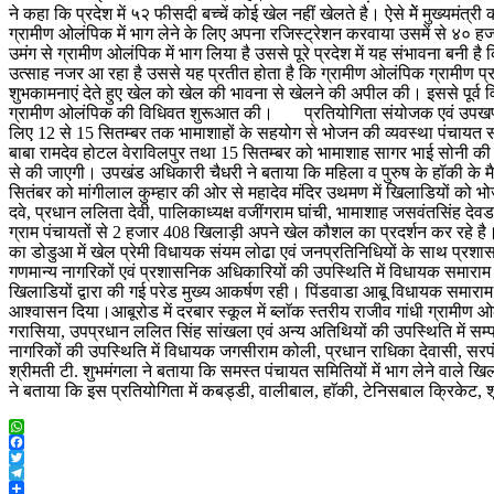
ने कहा कि प्रदेश में ५२ फीसदी बच्चें कोई खेल नहीं खेलते है। ऐसे मेें मुख्यमंत
ग्रामीण ओलंपिक में भाग लेने के लिए अपना रजिस्ट्रेशन करवाया उसमें से ४० ह
उमंग से ग्रामीण ओलंपिक में भाग लिया है उससे पूरे प्रदेश में यह संभावना बनी ह
उत्साह नजर आ रहा है उससे यह प्रतीत होता है कि ग्रामीण ओलंपिक ग्रामीण
शुभकामनाएं देते हुए खेल को खेल की भावना से खेलने की अपील की। इससे पूर्व
ग्रामीण ओलंपिक की विधिवत शुरूआत की। प्रतियोगिता संयोजक एवं उपखण्ड अधिक
लिए 12 से 15 सितम्बर तक भामाशाहों के सहयोग से भोजन की व्यवस्था पंचायत समि
बाबा रामदेव होटल वेराविलपुर तथा 15 सितम्बर को भामाशाह सागर भाई सोनी क
से की जाएगी। उपखंड अधिकारी चैधरी ने बताया कि महिला व पुरुष के हॉकी के मै
सितंबर को मांगीलाल कुम्हार की ओर से महादेव मंदिर उथमण में खिलाडियों को भोज
दवे, प्रधान ललिता देवी, पालिकाध्यक्ष वजींगराम घांची, भामाशाह जसवंतसिंह देवड
ग्राम पंचायतों से 2 हजार 408 खिलाड़ी अपने खेल कौशल का प्रदर्शन कर रहे है।सि
का डोडुआ में खेल प्रेमी विधायक संयम लोढा एवं जनप्रतिनिधियों के साथ प्र
गणमान्य नागरिकों एवं प्रशासनिक अधिकारियों की उपस्थिति में विधायक समाराम , 
खिलाडियों द्वारा की गई परेड मुख्य आकर्षण रही। पिंडवाडा आबू विधायक समारा
आश्वासन दिया।आबूरोड में दरबार स्कूल में ब्लाॅक स्तरीय राजीव गांधी ग्रामी
गरासिया, उपप्रधान ललित सिंह सांखला एवं अन्य अतिथियों की उपस्थिति में सम
नागरिकों की उपस्थिति में विधायक जगसीराम कोली, प्रधान राधिका देवासी, सरपं
श्रीमती टी. शुभमंगला ने बताया कि समस्त पंचायत समितियों में भाग लेने वाले 
ने बताया कि इस प्रतियोगिता में कबड्डी, वालीबाल, हाॅकी, टेनिसबाल क्रिकेट, श
WhatsApp
Facebook
Twitter
Telegram