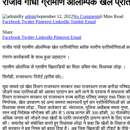
राजीव गांधी ग्रामीण ओलम्पिक खेल प्रत
By
admin
September 12, 2022
No Comments
6 Mins Read
Facebook
Twitter
Pinterest
LinkedIn
Tumblr
Email
Share
Facebook
Twitter
LinkedIn
Pinterest
Email
राजीव गांधी ग्रामीण ओलम्पिक खेल प्रतियोगिता ब्लाॅक स्तरीय प्रतियोगिताओं
रंगारंग कार्यक्रमों के साथ हुआ उद्घाटन ।
ग्रामीण ओलंपिक से ग्रामीण खिलाडियों का मिला उचित मंच: विधायक लोढ़ा ।
सिरोही, राजस्थान/ रिपोर्ट (हरीश दवे) ;
युवा मामले एवं खेल विभाग राजस्थान सरकार तथा राजस्थान राज्य क्रीडा परिषद ज
जोडने तथा प्रतिभाओं को अवसर प्रदान कर आगे लाने के प्रयास में सफलता की पहल
विभाग राजस्थान सरकार एवं राजस्थान राज्य क्रीडा परिषद् जयपुर तथा जिला प्रशासन
निर्णायक, खेल उपकरण एवं अन्य समस्त व्यवस्थायें पूर्ण कर प्रतियोगिताओं को 
विधायक संयम लोढा , जिला कलेक्टर डां. भंवरलाल, पुलिस अधीक्षक ममता गुप्ता, मु
रमन भाई निदेशक माॅन्टेक्स की ओर से 5 लाख लागत की 300 हाॅकी, 30 गोलकीप
अधिक जनता को जोडने तथा खेलों के प्रति जनजागृति उत्पन्न करने के लिए रा
की। समारोह को संबोधित करते हुए विधायक लोढा ने कहा कि खेलों के लिहाज से
की सरकार ने इस नियम को बदल दिया है। अब जिस खिलाड़ी की टीशर्ट के पीछे र