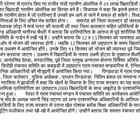
्री की प्रेरणा से प्रारंभ किए गए राजीव गांधी ग्रामीण ओलंपिक में २९ लाख खिलाडिय
जार खिलाडी ग्रामीण ओलंपिक का हिस्सा बने है। विधायक ने कहा कि इससे हमारा ह
ै कि ग्रामीण क्षेत्र में जो प्रतिभाएं है उनको हम आगे ले जाने में सफल हो सकेंग
 प्रतिभाओं के लिए उचित मंच साबित होगा। समारोह को जिला कलक्टर डॉ भंवरला
 विधायक लोढ़ा ने मार्च पास्ट की सलामी ली तथा जिला कलक्टर सहित अतिथियों के
ारी भागीरथ चैधरी ने बताया कि प्रतियोगिता के आगाज से पूर्व शारीरिक शिक्ष
ति के गार्डन में रखी गई है। उन्होंने बताया कि 12 व 13 सितम्बर को भामाशाह आन
ी ओर से भोजन की व्यवस्था होगी। जबकि 12 सितम्बर को उद्घाटन के समय खिलाडिय
च उथमण में आयोजित होंगे। उनके लिए १३ सितंबर को भोजन की व्यवस्था पूर्व जिला
न करवाया जाएगा। उथमण में खिलाडियों के नाश्ता लक्ष्मी होटल के पुखराज चैधरी द
ा, आनंदसिंह देवडा, सरदारसिंह, पूर्व जिला प्रमुख अन्नाराम बोराणा विशिष्ठ अतिथ
रोही पंचायत समिति का कबड्डी में उद्घाटन ग्राम पंचायत मण्डवारिया में, टेनिस ब
शासनिक अधिकारियों की मौजूदगी में आयोजित किया गया। पिण्डवाडा में ग्राम पं
जिला कलेक्टर , पुलिस अधीक्षक , प्रधान पिण्डवाडा नितिन बंसल एवं गणमान्य नागरि
म गरासिया ने झाडोली में कहा कि खेलों के विकास के लिए राज्य सरकार का यह क
ण ओलम्पिक प्रतियोगिता का उदघाटन 2000 खिलाडियों के साथ आबूरोड के प्रशासनिक 
्पन्न हुआ। रेवदर में ग्राम पंचायत मण्डार में पंचायत समिति का कार्यक्रम आय
च संघ के अध्यक्ष भवानी सिंह भटाणा एवं अन्य प्रशासनिक अधिकारियों के आतिथ्य म
खिलाडियों के लिए राज्य सरकार से प्राप्त खेल पोशाक ब्लाॅक शिक्षा अधिकारियों क
ूटिंग वालीबाल तथा खो-खो में आयोजित होगें। उन्होंने बताया कि समस्त पंचायत समि