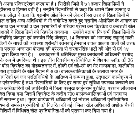
ों ने अपना रजिस्ट्रेशन करवाया है। सिरोही जिले में ७१ हजार खिलाडियों ने
ौंसला व हिम्मत बढ़ी है। उन्होंने खिलाडियों से कहा कि आपने जिस उत्साह व
े। विधायक लोढ़ा ने कहा कि ग्रामीण ओलंपिक को लेकर जिस तरह से खिलाडियों में
ल सहित अन्य अतिथियों ने भी संबोधित करते हुए ग्रामीण ओलंपिक के आगाज पर
 साथ दल नायकों व दल प्रभारियों से परिचय प्राप्त कर क्रिकेट व कबड्डी खेल
कों ने खिलाडियों को रिहर्सल करवाया। उन्होंने बताया कि सभी खिलाडियों के
ंदसिंह जैतपुरा एवं जसवंत सिंह जैतपुरा, 14 सितम्बर को भामाशाह रघुभाई माली
ों के नाश्ते की व्यवस्था श्रीमती रतनबाई हेमराज रावल आलपा वालों की तरफ
 प्रमुख अन्नाराम बोराणा की प्रेरणा से सरदारसिंह भाटी की ओर से एवं १४
्वारा किया गया है। कार्यक्रम में अतिरिक्त मुख्य कार्यकारी अधिकारी प्रमोद
ि के रूप में उपस्थित थे। इस तीन दिवसीय प्रतियोगिता में शिवगंज ब्लॉक की 26
ाॅल क्रिकेट का मोहब्बतनगर में, हाॅकी एवं खो-खो का मेर माण्डवाडा, वालीबाॅल
चायत झाडोली के खेल मैदान में 3000 बालक/बालिकाओं के अलावा नगर के
कों एवं जन प्रतिनिधियों के आतिथ्य में सम्पन्न हुआ, उद्घाटन कार्यक्रम में
दम प्रंशसनिय है तथा खिलाडियों के लिए हर समय हर सुविधा उपलब्ध करवाने का
अधिकारियों की उपस्थिति में जिला प्रमुख अर्जुनराम पुरोहित, प्रधान लीलाराम
ोजित किया गया जिसमें क्रिकेट के करीब 700 बालक/बालिकाओं एवं गणमान्य
ें सम्पन्न हुआ। मुख्य कार्यकारी अधिकारी एवं नोडल अधिकारी प्रतियोगिता
े माध्यम से समस्त प्रभारियों को वितरित की गई।जिला खेल अधिकारी अशोक चैधरी
तियों में विधिवत् खेल प्रतियोगिताओं को प्रारम्भ कर दिया गया है।