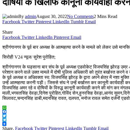
दोषियों के खिलाफ कानूनी कार्यवाही कर
By
admin
August 30, 2022
No Comments
2 Mins Read
Facebook
Twitter
Pinterest
LinkedIn
Tumblr
Email
Share
Facebook
Twitter
LinkedIn
Pinterest
Email
श्रीगंगानगर के पूर्व बार अध्यक्ष के आत्महत्या करने के मामले को लेकर उसे म
सिरोही V24 न्यूज/ सुरेश पुरोहित;
श्रीगंगानगर के घड़साना बार संघ के पूर्व अध्यक्ष एडवोकेट विजयसिंह झोरड़ उम
परेशान करने वाले उक्त मामले में दोषी पुलिस अधिकारी को तुरंत बर्खास्त करने 
के पूर्व अध्यक्ष व अधिवक्ता स्व: विजयसिंह झोरड़ के द्वारा अपने क्षेत्र में नशा 
उन्हें आत्महत्या करनी पड़ी। जिससे संघ ने उन्हें बर्खास्त कर कानूनी कार्यवाही
विजयसिंह अमर रहे व दोषियों के विरुद्ध कानूनी कार्यवाही करने की मांग कर मं
माली,भगवतसिंह देवड़ा,दिनेश पुरोहित,गोविंद सेन,हुनरसिह देवड़ा,आनंद सुमन,दिनेश
सिलावट,चन्दनसिंह डाबी,मदनसिंह रावत, दलपत, मनोज रावल समेत दर्जनों एडवो
WhatsApp
Facebook
Twitter
Telegram
Share
Share.
Facebook
Twitter
Pinterest
LinkedIn
Tumblr
Email