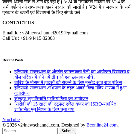
कारण अपनी गति से आगे बढ़ रहा है। V24 के डिजिटल माध्यम पर V24 के
सभी दर्शकों को तथ्यात्मक खबरें प्रदान की जाती है। V24 में राजस्थान के सभी
प्रकार के खबरों एवं विज्ञापनों के लिए संपर्क करें।
CONTACT US
Email Id : v24newschannel2019@gmail.com
Call Us : +91-94415-32308
Recent Posts
हरियालो राजस्थान के अंतर्गत जागरूकता रैली का आयोजन,विद्यालय व
खेल परिसर में रोपे गये तीन सौ एक छायादार पौधे .
बारिश के मौसम में हादसों को रोकने के लिए मुस्तैद आबू राज पुलिस
हरियालो राजस्थान अभियान के तहत आदर्श विद्या मंदिर भारजा में हुआ
वृक्षारोपण
संस्कृत सुभाषितानि प्रतियोगिता का आयोजन
सिरोही की 15 साल की स्टूडेंट एंजेल कंवर को ISRO-समर्थित
शक्तिसैट मून मिशन के लिए चुना गया
YouTube
© 2026 v24newschannel.com. Designed by
Beonline24.com
.
Submit