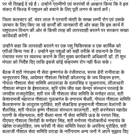
पर भी दिखाई दे रहे है। उन्होने ग्रामीणो एवं सरपंचों से आव्हान किया कि वे इस
संकट में फिल्ड में पशुधन को बचाने के लिए पूरी लगन से कार्य करें।
जिला कलक्टर डाॅ. भंवर लाल ने प्रभारी मंत्री के समक्ष लम्पी रोग एवं उसके
उपचार के लिए किए जा रहे कार्यों की जानकारी दी ओर कहा कि इस कार्य में
पशुपालन विभाग की ओर से किसी तरह की लापरवाही बरतने पर सरकार सख्त
कार्यवाही करेगी।
उन्होंने कहा कि लापवाही बरतने पर एक पशु चिकित्सक व एक कार्मिक को
एपीओ किया गया है। उन्होने मृत पशुओं को सही तरीके से दफनाने के लिए
पंचायत स्तर पर व्यवस्थ कराने के लिए मुख्य कार्यकारी अधिकारी डाॅ. टी शुभ
मंगला को निर्देश दिए ताकि इससे कोई संक्रमण रोग नही फैल सके।
बैठक में श्री गंगाधाम गौ सेवा कृष्णगंज के रंजीतराज, सरस डेरी रानीवाडा के
भानुप्रताप सिंह, आदेश्वर गौशाला सिरेाही कोलरगढ़ के जय विक्रम हरण,
गोपाल गौशाला सेवा समिमि अरठवाडा के दलपसिंह व जुआराराम, लीलाधारी
गौशाला मंण्डार के ईश्वरलाल, सुरि प्रेम जीव रक्षा केन्द्र संस्थान परलाई के
जगदीश राजपुरोहित, श्री राम जी गौशाला सेवा समिति के मनोहर लाल, श्री
केशारामजी महाराज गौशाला गुलाबगंज के वणाराम चैधरी, गोपाल गौशाला समिति
कैलाशनगर के लादुराम पुरोहित, श्री सेकडिया हनुमानजी गौशाला वेलांगरी के
शैलसिंह, श्री गोपाल कृष्ण गौशाला संस्थान कालन्द्री , श्री करणेश्वर महादेव
प्राणी के मोहनलाल, श्री चैधरा माता गौ सेवा समिति ऊड के परपत सिंह,
पीएफए गौशाला सिरोही के मनोहर सिंह, श्री मनोरमा गोलोकतीर्थ नन्दगांव के
खेतेश राजपुरोहित, जय सरेसी गौ सेवा समिति रेवदर के अरविन्द पुरोहित, श्री
बालाजी गौशाल सेवा समिति वराडा के नरींगाराम अन्य जनों ने अपने सुझाव दिए