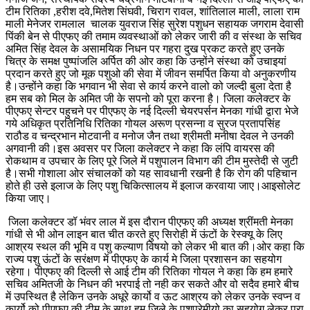
टीम रितिका ,हरीश दवे,मितेश सिंघवी, चिराग रावल, शांतिलाल माली, लाला राम
माली मेनेजर रामलाल चालक युवराज सिंह सुरेश पशुधन सहायक जगराम देवासी
पिंकी बेन से पीएफए की तमाम व्यवस्थाओं को लेकर जारी की व संस्था के सचिव
अमित सिंह देवल के असामयिक निधन पर गहरा दुख प्रकट करते हुए उनके
चित्र के समक्ष पुष्पांजलि अर्पित की ओर कहा कि उन्होंने संस्था को उचाइयां
प्रदान करते हुए जो मूक पशुओ की सेवा में जीवन समर्पित किया वो अनुकरणीय
है।उन्होंने कहा कि भगवान भी सेवा से कार्य करने वालो को जल्दी बुला देता है
हम सब को मिल के अमित जी के सपनो को पूरा करना है। जिला कलेक्टर के
पीएफए सेन्टर पहुचने पर पीएफए के नई दिल्ली चेयरपर्सन मेनका गांधी द्वारा भेजे
गये अधिकृत प्रतिनिधि रितिका गोयल अरूण प्रसन्ना व सुरज प्रतापसिंह
राठौड व चन्द्रभान मोटवानी व मनोज जैन तथा श्रीमती मनीषा देवल ने उनकी
अगवानी की।इस अवसर पर जिला कलेक्टर ने कहा कि लंपि वायरस की
रोकथाम व उपचार के लिए पूरे जिले में पशुपालन विभाग की टीम मुस्तेदी से जुटी
है।सभी गोशाला ओर संचालकों को यह सावधानी रखनी है कि रोग की पहिचान
होते ही उसे इलाज के लिए पशु चिकित्सालय में इलाज करवाया जाए।आइसोलेट
किया जाए।
जिला कलेक्टर डॉ भंवर लाल में इस दौरान पीएफए की अध्यक्ष श्रींमती मेनका
गांधी से भी ओन लाइन बात चीत करते हुए सिरोही में ऊंटों के रेस्क्यू के लिए
आश्रय स्थल की भूमि व पशु कल्याण विषयो को लेकर भी बात की।ओर कहा कि
राज्य पशु ऊंटों के सरंक्षण में पीएफए के कार्य मे जिला प्रशासन का सहयोग
रहेगा। पीएफए की दिल्ली से आई टीम की रितिका गोयल ने कहा कि हम हमारे
सचिव अमितजी के निधन की भरपाई तो नही कर सकते और वो सदैव हमारे बीच
में उपस्थित है लेकिन उनके अधूरे कार्यो व ऊट आश्रय को लेकर उनके स्वप्न व
कार्यो को पीएफए की टीम के साथ हम जिले के पशुप्रेमीयो का सहयोग लेकर पूरा