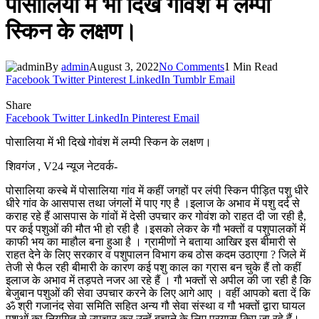
पोसालिया में भी दिखे गोवंश में लम्पी
स्किन के लक्षण।
By
admin
August 3, 2022
No Comments
1 Min Read
Facebook
Twitter
Pinterest
LinkedIn
Tumblr
Email
Share
Facebook
Twitter
LinkedIn
Pinterest
Email
पोसालिया में भी दिखे गोवंश में लम्पी स्किन के लक्षण।
शिवगंज , V24 न्यूज नेटवर्क-
पोसालिया कस्बे में पोसालिया गांव में कहीं जगहों पर लंपी स्किन पीड़ित पशु धीरे
धीरे गांव के आसपास तथा जंगलों में पाए गए है ।इलाज के अभाव में पशु दर्द से
कराह रहे हैं आसपास के गांवों में देसी उपचार कर गोवंश को राहत दी जा रही है,
पर कई पशुओं की मौत भी हो रही है ।इसको लेकर के गौ भक्तों व पशुपालकों में
काफी भय का माहौल बना हुआ है । ग्रामीणों ने बताया आखिर इस बीमारी से
राहत देने के लिए सरकार व पशुपालन विभाग कब ठोस कदम उठाएगा ? जिले में
तेजी से फैल रही बीमारी के कारण कई पशु काल का ग्रास बन चुके हैं तो कहीं
इलाज के अभाव में तड़पते नजर आ रहे हैं । गौ भक्तों से अपील की जा रही है कि
बेजुबान पशुओं की सेवा उपचार करने के लिए आगे आए । वहीं आपको बता दें कि
ॐ श्री गजानंद सेवा समिति सहित अन्य गौ सेवा संस्था व गौ भक्तों द्वारा घायल
पशुओं का नियमित से उपचार कर उन्हें बचाने के लिए प्रयास किए जा रहे हैं।