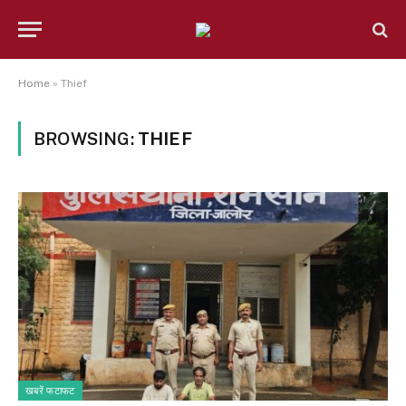
Home
»
Thief
BROWSING:
THIEF
खबरें फटाफट