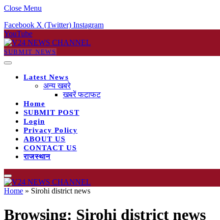
Close Menu
Facebook
X (Twitter)
Instagram
YouTube
SUBMIT NEWS
Latest News
अन्य खबरे
खबरें फटाफट
Home
SUBMIT POST
Login
Privacy Policy
ABOUT US
CONTACT US
राजस्थान
Home
»
Sirohi district news
Browsing:
Sirohi district news