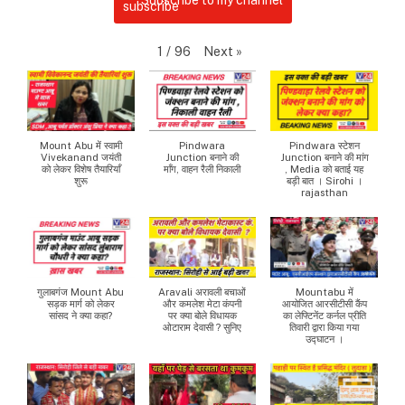
Next
»
1
/
96
Mount Abu में स्वामी
Pindwara
Pindwara स्टेशन
Vivekanand जयंती
Junction बनाने की
Junction बनाने की मांग
को लेकर विशेष तैयारियाँ
माँग, वाहन रैली निकाली
, Media को बताई यह
शुरू
बड़ी बात । Sirohi ।
rajasthan
गुलाबगंज Mount Abu
Aravali अरावली बचाओं
Mountabu में
सड़क मार्ग को लेकर
और कमलेश मेटा कंपनी
आयोजित आरसीटीसी कैंप
सांसद ने क्या कहा?
पर क्या बोले विधायक
का लेफ्टिनेंट कर्नल प्रीति
ओटाराम देवासी ? सुनिए
तिवारी द्वारा किया गया
उद्घाटन ।