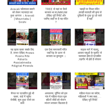
Aravali पर्वतमाला बचाने
TREE से यहां पर कैसे
पहाड़ी पर स्थित मंदिर
को लेकर पदयात्रा का
बरसता था KUMKUM
,वाराही माताज़ी की कृपा से
हुआ आगाज । Aravali
,देखिए पूरी रिपोर्ट और
दुखियों के दुख दूर हो जाते
| Mountabu |
जानिए कहाँ पर है यह मंदिर
है यहाँ
Sirohi
?
यह ख़ास खबर सबके लिए
एक ऐसा चमत्कारी मंदिर
सड़क मार्ग में पालतू,
है ,जरूर देखिए #news
जहाँ पेड़ के ऊपर से
आवारा पशुओं के मूवमेंट से
#coins #rbi
बरसता था कुमकुम ।
यातायात होता है प्रभावित
#shorts
,राहगीर भी होते है परेशान
#socialmedia
#digital #trends
चैनल पर प्रसारित हुई थी
अमावस्या, पूर्णिमा को इस
महिला मंडल का संदेश,
खबर, वार्ड में पहुंचा
गांव में महिला मंडल मूक
महिलाओं ने क्या कहा…..
जेसीबी, शुरू हुआ रास्ते का
बधिरों जीवों को भोजन
देखिए पूरी रिपोर्ट
कार्य
व्यंजन बनाकर खिलाता है