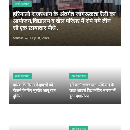
खबरें फटाफट
हरियालो राजस्थान के अंतर्गत जागरूकता रैली का
आयोजन,विद्यालय व खेल परिसर में रोपे गये तीन
सौ एक छायादार पौधे .
admin
July 31, 2026
खबरें फटाफट
खबरें फटाफट
बारिश के मौसम में हादसों को
हरियालो राजस्थान अभियान के
रोकने के लिए मुस्तैद आबू राज
तहत आदर्श विद्या मंदिर भारजा में
पुलिस
हुआ वृक्षारोपण
खबरें फटाफट