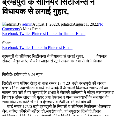
ब्रम्हपुरी के सीनियर सिटीजन्स ने
विधायक से लगाई गुहार,
By
admin
August 1, 2022
Updated:
August 1, 2022
No
Comments
3 Mins Read
Facebook
Twitter
Pinterest
LinkedIn
Tumblr
Email
Share
Facebook
Twitter
LinkedIn
Pinterest
Email
ब्रम्हपुरी के सीनियर सिटीजन्स ने विधायक से लगाई गुहार, पेयजल
संकट ,विधुत करंट,सीवरेज लाइन से टूटी सड़क संमस्या से मिले निजात।
सिरोही/ हरीश दवे V24 न्यूज,,
सिरोही नगर परिषद क्षेत्र के वार्ड नम्बर 17 व 20 बड़ी ब्रम्हपुरी की जनता
प्रशाशनिक उदासीनता व वार्ड की अनदेखी के चलते विकराल समस्याओ का
सामना कर रही है पर सुनवाई के अभाव में मोहल्ले वासिय्यो ने सीएम सलाहकार व
विधायक संयम लोढा को गुहार लगा पेयजल व अन्य समस्याओं के समाधान के
साथ विधायक कोटे से नवीन हेण्डपम्प व टँकी लगाने की मांग की।
वार्ड नम्बर 17/20 बड़ी ब्रम्हपुरी के निवासी व सीनियर सिटीजन भीकमचंद
जैन, वरिष्ठ कोंग्रेसी महेंद्र दवे,जगदीश दवे, एवं मधुसदन त्रिवेदी,विनोद
दवे,बिरजू भाई त्रिवेदी,पूजा त्रिवेदी,योगेश त्रिवेदी,नरेंद्र पुरोहित,पारस रावल,