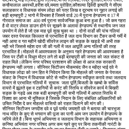
कन्हैयालाल अवस्थी,हरीश दवे,ममता पुरोहित,कौशल्या द्विवेदी इत्यादि ने सीएम
सलाहकार व विधायक संयम लोढा को पत्र लिख व दूरभाष पर गुहार लगाई की
बड़ी ब्रम्हपुरी 2 भागो में विभक्त है जिसमे वार्ड 20 में पुराना हेण्डपम्प व 17 में
गोरवाल समाज का 400 वर्ष पुराना सार्वजनिक कुआ बना हुआ है। जो कम गहरा
है वो वाटर लेवल डाउन होने पर सूखने के अलावा हेण्डपम्प से स्थानीय जन जल
उपयोग में लेते है जो एक माह पूर्व सुख चुका था । दोनो वार्डो की पांच गलियां
जबर दस्त पेयजल किल्लत से प्रभावित है जल दाय विभाग का टैंकर कभी गर्मी में
नही आया व गत महीने खोदी सीवरेज लाइन की सड़क के खड्डे भी अभी तक
नही भरे जिससे महेश दत्त जी की गली में जल आपूर्ति अन्य गलियों की तरह
प्रभावित है।मोहल्ले में आवश्यकता के अनुरूप गहरे हेण्डपम्प की आवश्यक्ता है
जिस पर टँकी व विधुत मोटर लगे तो बड़ी ब्रम्हपुरी की जनता को जल संकट से
राहत मिले।लेकिन नगर परिषद प्रशाशन की उपेक्षा से आज तक सरकारी
हेण्डपम्प नही लगता। सीनियर सिटीजन भीकमचंद जैन व महेंद्र भाई दवे ने
विधायक लोढा को जन हित मे निवेदन किया कि मोहल्ले की जनता के पेयजल
संकट के निदान में विधायक कोटे से नवीन हेण्डपम्प स्वीकृत करावे तथा जलदाय
विभाग से प्रभावित गलियों में सुचारू जला पूर्ति,बिजली के खम्बो के सर्विस
वायरो में झूलते वृक्ष व टहनियों से करंट की स्तिथि व सीवरेज कार्य मे बिखरी
सड़क के गड्ढे अब तक बडी ब्रम्हपुरी की सभी गलियों में आपात स्तिथि में
रिक्शा का आना भी मुश्किल है जिसके निदान के लिए संबंधित अधिकारियों को
उचित निर्देश दे कर मोहल्ले वासियो को राहत दिलाने की मांग की।
सीनियर सिटीजन जगदीश दवे व पूर्व पार्षद जयश्री दवे ने बताया की चारभुजा
नाथ मंदिर के कुए से भगवान की पूजा का पानी आम जन उपयोग में हेण्डपम्प के
जरिये लेते है।बिना भूगर्भ अभियन्ता व जलदाय विभाग के सहायक अभियन्ता व
कनिष्ठ अभियंता नगर परिषद अगर कम गहरे कुए पर बिना तकनीकी गारंटी के