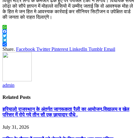
विधुत मोटर लगा के कमजोर ढके हुए पर पेयजल टँकी न लगावे। विधायक संयम
लोढा को सौपे ज्ञापन में मोहल्ले वासियो में उम्मीद जताई कि वो आवश्यक मोहःले
के हित मे जन हित मे आवस्यक कार्रवाई कर सीनियर सिटीजन व उपेक्षित वार्ड
की जनता को राहत दिलाएंगे।
WhatsApp
Facebook
Twitter
Telegram
Share
Share.
Facebook
Twitter
Pinterest
LinkedIn
Tumblr
Email
admin
Related
Posts
हरियालो राजस्थान के अंतर्गत जागरूकता रैली का आयोजन,विद्यालय व खेल
परिसर में रोपे गये तीन सौ एक छायादार पौधे .
July 31, 2026