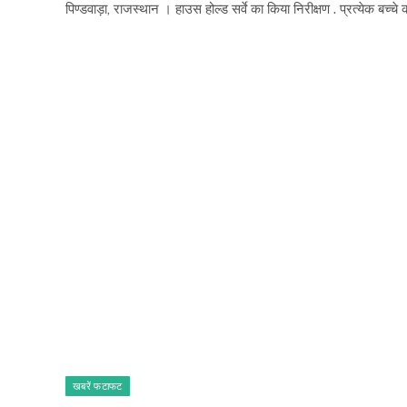
पिण्डवाड़ा, राजस्थान । हाउस होल्ड सर्वे का किया निरीक्षण . प्रत्येक बच्च
खबरें फटाफट