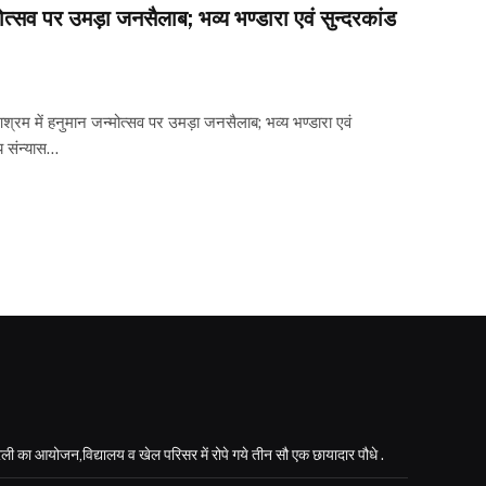
मोत्सव पर उमड़ा जनसैलाब; भव्य भण्डारा एवं सुन्दरकांड
 आश्रम में हनुमान जन्मोत्सव पर उमड़ा जनसैलाब; भव्य भण्डारा एवं
ीय संन्यास…
ली का आयोजन,विद्यालय व खेल परिसर में रोपे गये तीन सौ एक छायादार पौधे .