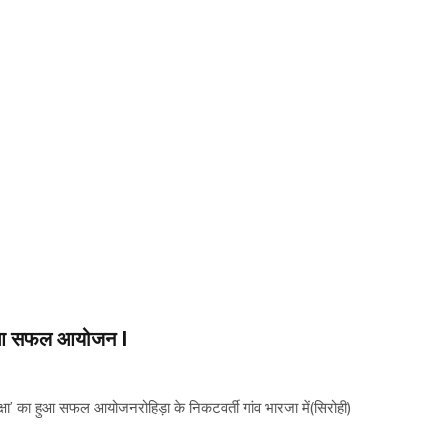
ा हुआ सफल आयोजन I
रीक्षा’ का हुआ सफल आयोजनरोहिड़ा के निकटवर्ती गांव भारजा में(सिरोही)