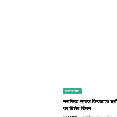
खबरें फटाफट
गरासिया समाज पिण्डवाडा ब्लॉक
पर विशेष चिंतन
By
admin
April 6, 2026
0