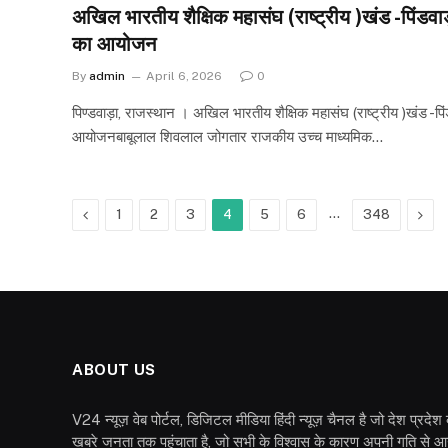
अखिल भारतीय शैक्षिक महासंघ (राष्ट्रीय )खंड -पिंडवाड़ा
का आयोजन
By
admin
April 6, 2026
0
पिण्डवाड़ा, राजस्थान । अखिल भारतीय शैक्षिक महासंघ (राष्ट्रीय )खंड -पिंडव
आयोजनबाबूलाल शिवलाल जोगतार राजकीय उच्च माध्यमिक…
Previous
…
Nex
1
2
3
4
5
6
348
ABOUT US
V24 न्यूज़ वेब पोर्टल, डिजिटल मीडिया हिंदी न्यूज़ चैनल है जो देश प्रदे
खबरे जनता तक पहुंचाता है, जो सभी के विश्वास के कारण अपनी गति से आ