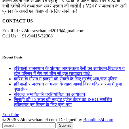
कारण अपनी गति से आगे बढ़ रहा है। V24 के डिजिटल माध्यम पर V24 के
सभी दर्शकों को तथ्यात्मक खबरें प्रदान की जाती है। V24 में राजस्थान के सभी
प्रकार के खबरों एवं विज्ञापनों के लिए संपर्क करें।
CONTACT US
Email Id : v24newschannel2019@gmail.com
Call Us : +91-94415-32308
Recent Posts
हरियालो राजस्थान के अंतर्गत जागरूकता रैली का आयोजन,विद्यालय व
खेल परिसर में रोपे गये तीन सौ एक छायादार पौधे .
बारिश के मौसम में हादसों को रोकने के लिए मुस्तैद आबू राज पुलिस
हरियालो राजस्थान अभियान के तहत आदर्श विद्या मंदिर भारजा में हुआ
वृक्षारोपण
संस्कृत सुभाषितानि प्रतियोगिता का आयोजन
सिरोही की 15 साल की स्टूडेंट एंजेल कंवर को ISRO-समर्थित
शक्तिसैट मून मिशन के लिए चुना गया
YouTube
© 2026 v24newschannel.com. Designed by
Beonline24.com
.
Submit