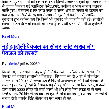
विक्रेता प्रताप माली की दूकान के बहार किसी अज्ञात उपद्रवी द्वारा आग लगाने
से दुकान के बहार पडे प्लास्टिक कैरेट,छपरे, फर्नीचर व अन्य सामान जलकर
खाक हुआ।गौरतलब है कि प्रातःकाल के समय आग की लपटों से हडकंप मच
गया व ग्रामवासियों के सहयोग से आग को बुझाने से पहले काफी आर्थिक
नुकसान हुआ गनीमत रहा कि किसी भी प्रकार की जनहानि नहीं हुई।झाडोली
व्यापार मण्डल के सभी व्यापारियों में इस प्रकार की घटना से भारी आक्रोश है।
व्यापार…
Read More
नई झाड़ोली:पेयजल का सोलर प्लांट खराब लोग
पेयजल को तरसते
By
admin
April 9, 2026
0
पिण्डवाड़ा, राजस्थान । नई झाड़ोली में पेयजल का सोलर प्लांट खराब लोग
पेयजल को तरसते झाड़ोली / पिंडवाड़ा : विधायक मद से 5 वर्ष से संचालित
सोलर प्लान 20 दिन से खराब पड़ा है जिससे आसपास के लोगों को पेयजल की
भयंकर।समस्या हो रही है विधायक मद से यह खोदा गया था जिस पर सूर्य ऊर्जा
द्वारा करीब 5000 लीटर की टंकी भरती थी और लोग बिना लाइट के भी पानी
भरते थे मगर 20 दिन से यह बंद पड़ा हुआ है लोगो को यह सुविधा नहीं मिल रही है
समाज सेवी जसवंत सिंह चौहान को पता लगते ही यह…
Read More