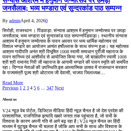
संन्यास आश्रम में हनुमान जन्मोत्सव पर उमड़ा
जनसैलाब; भव्य भण्डारा एवं सुन्दरकांड पाठ सम्पन्न
By
admin
April 4, 2026
0
सिरोही, राजस्थान । ​पिंडवाड़ा: संन्यास आश्रम में हनुमान जन्मोत्सव पर उमड़ा
जनसैलाब; भव्य भण्डारा एवं सुन्दरकांड पाठ सम्पन्न​पिंडवाड़ा। स्थानीय संन्यास
आश्रम में हनुमान जन्मोत्सव के पावन अवसर पर भव्य धार्मिक महोत्सव एवं
विशाल भण्डारे का आयोजन अत्यंत हर्षोल्लास के साथ संपन्न हुआ। यह महोत्सव
आश्रम गादीपति अनंत श्री विभूषित 1008 स्वामी समाधान पुरीजी महाराज के
पावन सानिध्य एवं आशीर्वाद से आयोजित किया गया, जो ब्रह्मलीन स्वामी 1008
श्री श्री रामानंद गिरी जी महाराज के आगामी भण्डारे की पावन स्मृति को समर्पित
रहा। ​दिग्गज नेताओं की उपस्थिति:इस आध्यात्मिक उत्सव में राजस्थान सरकार
के राज्यमंत्री पूज्य श्री ओटाराम जी देवासी, भाजपा जिलाध्यक्ष…
Read More
Previous
1
2
3
4
5
6
…
347
Next
About us
V24 न्यूज़ वेब पोर्टल, डिजिटल मीडिया हिंदी न्यूज़ चैनल है जो देश प्रदेश की
प्रशाशनिक, राजनितिक इत्यादि खबरे जनता तक पहुंचाता है, जो सभी के
विश्वास के कारण अपनी गति से आगे बढ़ रहा है | V24 न्यूज चैनल का हिंदी
माध्यम में यूट्यूब चैनल भी चलता है जोकि आप सभी के साथ और विश्वास के