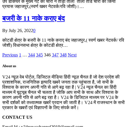
उप डाकघर के मुख्य गेट का चोरों ने तोड़ा ताला ताला तोड चोरी का किया
प्रयास जहाजपुर,(स्वर्ण खबर नेटवर्क/रवि जोशी)।…
बजरी के 11 नाके कराए बंद
By
July 26, 2022
0
कोटडी क्षेत्र के बजरी के 11 नाके कराए बंद जहाजपुर,( स्वर्ण खबर नेटवर्क/ रवि
जोशी) विधानसभा क्षेत्र के कोटडी क्षेत्र…
Previous
1
…
344
345
346
347
348
Next
About us
V24 न्यूज़ वेब पोर्टल, डिजिटल मीडिया हिंदी न्यूज़ चैनल है जो देश प्रदेश की
प्रशाशनिक, राजनितिक इत्यादि खबरे जनता तक पहुंचाता है, जो सभी के
विश्वास के कारण अपनी गति से आगे बढ़ रहा है | V24 न्यूज चैनल का हिंदी
माध्यम में यूट्यूब चैनल भी चलता है जोकि आप सभी के साथ और विश्वास के
कारण अपनी गति से आगे बढ़ रहा है। V24 के डिजिटल माध्यम पर V24 के
सभी दर्शकों को तथ्यात्मक खबरें प्रदान की जाती है। V24 में राजस्थान के सभी
प्रकार के खबरों एवं विज्ञापनों के लिए संपर्क करें।
CONTACT US
Email Id : v24newschannel2019@gmail.com