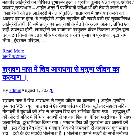
महावीर लाईब्रेरी का विधिवत शुभारम्भ हुआ । प्रवीण कुमार V24 न्यूज, आहोर /
जालोर,राजस्थान – आहोर क्षेत्र में प्रतियोगी परीक्षाओं की तैयारी करने वाले
विद्यार्थियों को इस लाईब्रेरी में वतानिकुलित वातावरण में अध्ययन करने का
अवसर प्राप्त होगा, ये लाईब्रेरी आहोर तहसील की सबसे बड़ी एवं सुव्यवस्तिथ
लाईब्रेरी होगी, जिसमे छात्र एवं छात्राओं के बैठने के अलग अलग , उचित एवं
सही व्यवस्था होगी, लायब्रेरी का राजमाता प्रफुल्ल कँवर ठिकाना आहोर द्वारा
उद्घाटन किया गया, इस मौके पर आहोर सरपंच सुजाराम प्रजापत, बूटा राम
छीपा , इंदरमल परिहार,…
Read More
खबरें फटाफट
श्रावण मास में शिव आराधना से मनुष्य जीवन का
कल्याण ।
By
admin
August 1, 2022
0
श्रावण मास में शिव आराधना से मनुष्य जीवन का कल्याण । आहोर /प्रवीण
कुमावत V24 न्यूज, पांडगरा में ऐसराणा पर्वत पर स्थित भूतेश्वर महादेव मंदिर
गोगाबेरी में युवाओं की ओर से भगवान शिव का अभिषेक किया गया। श्रद्धालुओं
की ओर से मंदिर में विभिन्न पदार्थों से भगवान शिव का वैदिक मंत्रोच्चार के साथ
जलाभिषेक ,दुग्धाभिषेक किया गया। भगवान शिव की पूजार्चना कर आरती की
गई। इस दौरान वेद मंत्रों व भगवान शिव की जयकारों से वातावरण गुंजायमान
रहा। देवो के देव महादेव भोलेनाथ है । भोलेनाथ अपने भक्तों के सभी मनोरथ