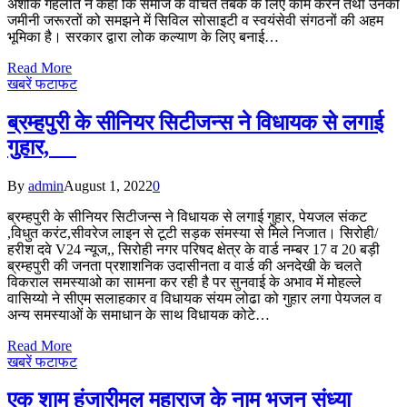
अशोक गहलोत ने कहा कि समाज के वंचित तबके के लिए काम करने तथा उनकी
जमीनी जरूरतों को समझने में सिविल सोसाइटी व स्वयंसेवी संगठनों की अहम
भूमिका है। सरकार द्वारा लोक कल्याण के लिए बनाई…
Read More
खबरें फटाफट
ब्रम्हपुरी के सीनियर सिटीजन्स ने विधायक से लगाई
गुहार,
By
admin
August 1, 2022
0
ब्रम्हपुरी के सीनियर सिटीजन्स ने विधायक से लगाई गुहार, पेयजल संकट
,विधुत करंट,सीवरेज लाइन से टूटी सड़क संमस्या से मिले निजात। सिरोही/
हरीश दवे V24 न्यूज,, सिरोही नगर परिषद क्षेत्र के वार्ड नम्बर 17 व 20 बड़ी
ब्रम्हपुरी की जनता प्रशाशनिक उदासीनता व वार्ड की अनदेखी के चलते
विकराल समस्याओ का सामना कर रही है पर सुनवाई के अभाव में मोहल्ले
वासिय्यो ने सीएम सलाहकार व विधायक संयम लोढा को गुहार लगा पेयजल व
अन्य समस्याओं के समाधान के साथ विधायक कोटे…
Read More
खबरें फटाफट
एक शाम हंजारीमल महाराज के नाम भजन संध्या