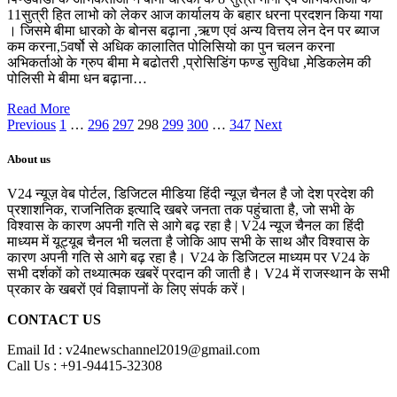
11सुत्री हित लाभो को लेकर आज कार्यालय के बहार धरना प्रदशन किया गया
। जिसमे बीमा धारको के बोनस बढ़ाना ,ऋण एवं अन्य वित्तय लेन देन पर ब्याज
कम करना,5वर्षो से अधिक कालातित पोलिसियो का पुन चलन करना
अभिकर्ताओ के ग्रुप बीमा मे बढोतरी ,प्रोसिडिंग फण्ड सुविधा ,मेडिकलेम की
पोलिसी मे बीमा धन बढ़ाना…
Read More
Previous
1
…
296
297
298
299
300
…
347
Next
About us
V24 न्यूज़ वेब पोर्टल, डिजिटल मीडिया हिंदी न्यूज़ चैनल है जो देश प्रदेश की
प्रशाशनिक, राजनितिक इत्यादि खबरे जनता तक पहुंचाता है, जो सभी के
विश्वास के कारण अपनी गति से आगे बढ़ रहा है | V24 न्यूज चैनल का हिंदी
माध्यम में यूट्यूब चैनल भी चलता है जोकि आप सभी के साथ और विश्वास के
कारण अपनी गति से आगे बढ़ रहा है। V24 के डिजिटल माध्यम पर V24 के
सभी दर्शकों को तथ्यात्मक खबरें प्रदान की जाती है। V24 में राजस्थान के सभी
प्रकार के खबरों एवं विज्ञापनों के लिए संपर्क करें।
CONTACT US
Email Id : v24newschannel2019@gmail.com
Call Us : +91-94415-32308