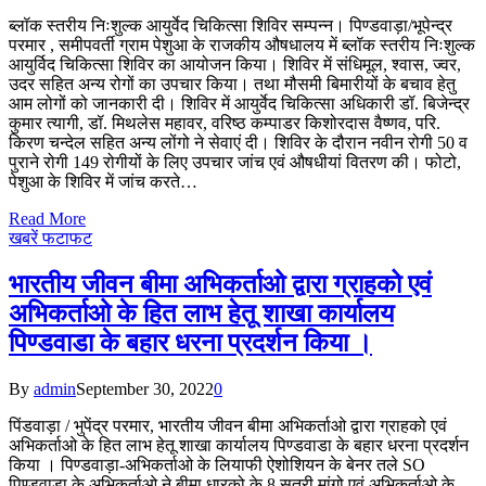
ब्लॉक स्तरीय निःशुल्क आयुर्वेद चिकित्सा शिविर सम्पन्न। पिण्डवाड़ा/भूपेन्द्र
परमार , समीपवर्ती ग्राम पेशुआ के राजकीय औषधालय में ब्लॉक स्तरीय निःशुल्क
आयुर्विद चिकित्सा शिविर का आयोजन किया। शिविर में संधिमूल, श्वास, ज्वर,
उदर सहित अन्य रोगों का उपचार किया। तथा मौसमी बिमारीयों के बचाव हेतु
आम लोगों को जानकारी दी। शिविर में आयुर्वेद चिकित्सा अधिकारी डॉ. बिजेन्द्र
कुमार त्यागी, डॉ. मिथलेस महावर, वरिष्ठ कम्पाडर किशोरदास वैष्णव, परि.
किरण चन्देल सहित अन्य लोंगो ने सेवाएं दी। शिविर के दौरान नवीन रोगी 50 व
पुराने रोगी 149 रोगीयों के लिए उपचार जांच एवं औषधीयां वितरण की। फोटो,
पेशुआ के शिविर में जांच करते…
Read More
खबरें फटाफट
भारतीय जीवन बीमा अभिकर्ताओ द्वारा ग्राहको एवं
अभिकर्ताओ के हित लाभ हेतू शाखा कार्यालय
पिण्डवाडा के बहार धरना प्रदर्शन किया ।
By
admin
September 30, 2022
0
पिंडवाड़ा / भुपेंद्र परमार, भारतीय जीवन बीमा अभिकर्ताओ द्वारा ग्राहको एवं
अभिकर्ताओ के हित लाभ हेतू शाखा कार्यालय पिण्डवाडा के बहार धरना प्रदर्शन
किया । पिण्डवाड़ा-अभिकर्ताओ के लियाफी ऐशोशियन के बेनर तले SO
पिण्डवाडा के अभिकर्ताओ ने बीमा धारको के 8 सुत्री मांगो एवं अभिकर्ताओ के