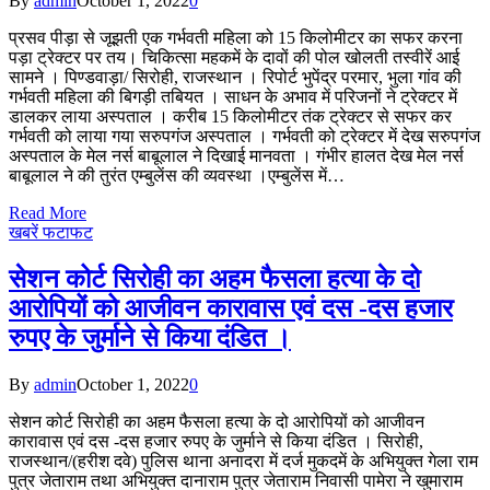
By
admin
October 1, 2022
0
प्रसव पीड़ा से जूझती एक गर्भवती महिला को 15 किलोमीटर का सफर करना
पड़ा ट्रेक्टर पर तय। चिकित्सा महकमें के दावों की पोल खोलती तस्वीरें आई
सामने । पिण्डवाड़ा/ सिरोही, राजस्थान । रिपोर्ट भुपेंद्र परमार, भुला गांव की
गर्भवती महिला की बिगड़ी तबियत । साधन के अभाव में परिजनों ने ट्रेक्टर में
डालकर लाया अस्पताल । करीब 15 किलोमीटर तंक ट्रेक्टर से सफर कर
गर्भवती को लाया गया सरुपगंज अस्पताल । गर्भवती को ट्रेक्टर में देख सरुपगंज
अस्पताल के मेल नर्स बाबूलाल ने दिखाई मानवता । गंभीर हालत देख मेल नर्स
बाबूलाल ने की तुरंत एम्बुलेंस की व्यवस्था ।एम्बुलेंस में…
Read More
खबरें फटाफट
सेशन कोर्ट सिरोही का अहम फैसला हत्या के दो
आरोपियों को आजीवन कारावास एवं दस -दस हजार
रुपए के जुर्माने से किया दंडित ।
By
admin
October 1, 2022
0
सेशन कोर्ट सिरोही का अहम फैसला हत्या के दो आरोपियों को आजीवन
कारावास एवं दस -दस हजार रुपए के जुर्माने से किया दंडित । सिरोही,
राजस्थान/(हरीश दवे) पुलिस थाना अनादरा में दर्ज मुकदमें के अभियुक्त गेला राम
पुत्र जेताराम तथा अभियुक्त दानाराम पुत्र जेताराम निवासी पामेरा ने खुमाराम