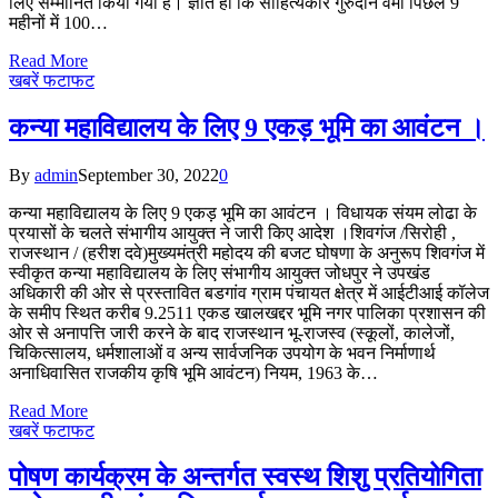
लिए सम्मानित किया गया है। ज्ञात हो कि साहित्यकार गुरुदीन वर्मा पिछले 9
महीनों में 100…
Read More
खबरें फटाफट
कन्या महाविद्यालय के लिए 9 एकड़ भूमि का आवंटन ।
By
admin
September 30, 2022
0
कन्या महाविद्यालय के लिए 9 एकड़ भूमि का आवंटन । विधायक संयम लोढा के
प्रयासों के चलते संभागीय आयुक्त ने जारी किए आदेश ।शिवगंज /सिरोही ,
राजस्थान / (हरीश दवे)मुख्यमंत्री महोदय की बजट घोषणा के अनुरूप शिवगंज में
स्वीकृत कन्या महाविद्यालय के लिए संभागीय आयुक्त जोधपुर ने उपखंड
अधिकारी की ओर से प्रस्तावित बडगांव ग्राम पंचायत क्षेत्र में आईटीआई कॉलेज
के समीप स्थित करीब 9.2511 एकड खालखद्दर भूमि नगर पालिका प्रशासन की
ओर से अनापत्ति जारी करने के बाद राजस्थान भू-राजस्व (स्कूलों, कालेजों,
चिकित्सालय, धर्मशालाओं व अन्य सार्वजनिक उपयोग के भवन निर्माणार्थ
अनाधिवासित राजकीय कृषि भूमि आवंटन) नियम, 1963 के…
Read More
खबरें फटाफट
पोषण कार्यक्रम के अन्तर्गत स्वस्थ शिशु प्रतियोगिता