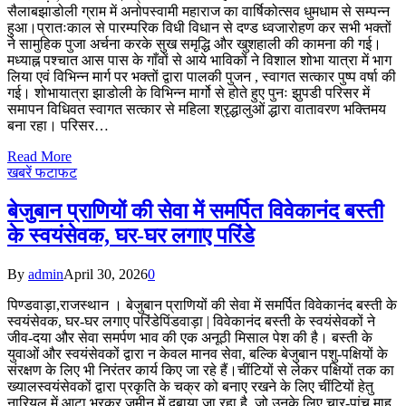
सैलाबझाडोली ग्राम में अनोपस्वामी महाराज का वार्षिकोत्सव धुमधाम से सम्पन्न
हुआ।प्रातःकाल से पारम्परिक विधी विधान से दण्ड ध्वजारोहण कर सभी भक्तों
ने सामुहिक पुजा अर्चना करके सुख समृद्धि और खुशहाली की कामना की गई।
मध्याह्न पश्चात आस पास के गाँवों से आये भाविकों ने विशाल शोभा यात्रा में भाग
लिया एवं विभिन्न मार्ग पर भक्तों द्वारा पालकी पुजन , स्वागत सत्कार पुष्प वर्षा की
गई। शोभायात्रा झाडोली के विभिन्न मार्गो से होते हुए पुनः झुपडी परिसर में
समापन विधिवत स्वागत सत्कार से महिला श्रृद्धालुओं द्धारा वातावरण भक्तिमय
बना रहा। परिसर…
Read More
खबरें फटाफट
बेजुबान प्राणियों की सेवा में समर्पित विवेकानंद बस्ती
के स्वयंसेवक, घर-घर लगाए परिंडे
By
admin
April 30, 2026
0
पिण्डवाड़ा,राजस्थान । बेजुबान प्राणियों की सेवा में समर्पित विवेकानंद बस्ती के
स्वयंसेवक, घर-घर लगाए परिंडे​पिंडवाड़ा | विवेकानंद बस्ती के स्वयंसेवकों ने
जीव-दया और सेवा समर्पण भाव की एक अनूठी मिसाल पेश की है। बस्ती के
युवाओं और स्वयंसेवकों द्वारा न केवल मानव सेवा, बल्कि बेजुबान पशु-पक्षियों के
संरक्षण के लिए भी निरंतर कार्य किए जा रहे हैं।​चींटियों से लेकर पक्षियों तक का
ख्यालस्वयंसेवकों द्वारा प्रकृति के चक्र को बनाए रखने के लिए चींटियों हेतु
नारियल में आटा भरकर जमीन में दबाया जा रहा है, जो उनके लिए चार-पांच माह