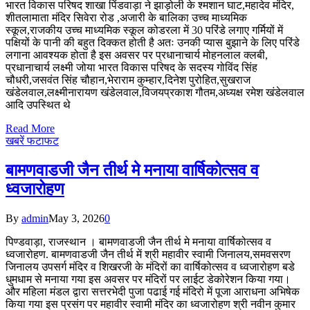
भारत विकास परिषद शाखा पिंडवाड़ा ने झाड़ोली के श्मशान घाट,महादेव मंदिर,
शीतलामाता मंदिर सिवेरा रोड ,अजारी के बालिका उच्च माध्यमिक
स्कूल,राजकीय उच्च माध्यमिक स्कूल कोडरला में 30 परिंडे लगाए गर्मियों में
पक्षियों के पानी की बहुत दिक्कत होती है अतः उनकी प्यास बुझाने के लिए परिंडे
लगाना आवश्यक होता है इस अवसर पर प्रधानाचार्य मोहनलाल क्लबी,
प्रधानाचार्य लक्ष्मी जोया भारत विकास परिषद के सदस्य गोविंद सिंह
चौधरी,जसवंत सिंह चौहान,भेराराम कुम्हार,दिनेश पुरोहित,सुखराज
खंडेलवाल,लक्ष्मीनारायण खंडेलवाल,विजयप्रकाश गौतम,अध्यक्ष रमेश खंडेलवाल
आदि उपस्थित थे
Read More
खबरें फटाफट
बामणवाडजी जैन तीर्थ मे मनाया वार्षिकोत्सव व
ध्वजारोहण
By
admin
May 3, 2026
0
पिण्डवाड़ा, राजस्थान । बामणवाडजी जैन तीर्थ मे मनाया वार्षिकोत्सव व
ध्वजारोहण. बामणवाडजी जैन तीर्थ में श्री महावीर स्वामी जिनालय,समवसरण
जिनालय उपसर्ग मंदिर व शिखरजी के मंदिरों का वार्षिकोत्सव व ध्वजारोहण बडे
धुमधाम से मनाया गया इस अवसर पर मंदिरों पर लाईट डेकोरेशन किया गया।
और महिला मंडल द्वारा सत्तरभेदी पुजा पढाई गई मंदिरो में पूजा आराधना अभिषेक
किया गया इस प्रसंग पर महावीर स्वामी मंदिर का ध्वजारोहण श्री नवीन कुमार